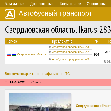
База данных
Дополнительно
Комментарии
Обновления
Автобусный транспорт
Свердловская область, Ikarus 28
Регион
Предприятие
№
Г
Автобусное предприятие №3
АР 
Автобусное предприятие №2
934
Свердловская область
Автобусное предприятие №3
В 01
Все комментарии к фотографиям этого ТС
↑
Май 2022 г.
Списан
Свердловская област