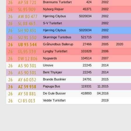
26
AP 58 721
Brønnums Turistfart
424
2002
26
SL 95 909
Nyborg Rejser
45371
2002
26
AW 80 477
Hjørring Citybus
S020034
2002
26
SL 88 463
S-V Turistfart
2002
26
SH 90 431
Hjørring Citybus
S020034
2002
26
SU 91 530
Skørringe Turistbus
521715
2003
26
UB 93 544
Gråhundbus Ballerup
27466
2005
2020
26
UL 95 339
Lyngby Turistfart
101828
2006
26
DW 12 806
Nygaards
104514
2007
26
AS 90 301
Umove
22245
2014
26
AS 90 301
Bent Thykjær
22245
2014
26
AY 60 032
Brande Buslinier
24791
2015
26
AZ 59 938
Papuga Bus
119331
11.2015
26
AY 58 881
De Gule Busser
418893
04.2016
26
CJ 85 013
Vedde Turistfart
2019