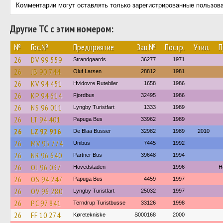
Комментарии могут оставлять только зарегистрированные пользов
Другие ТС с этим номером:
№
Гос.№
Предприятие
Зав.№
Постр.
Утил.
П
26
DV 99 559
Strandgaards
36277
1971
26
JB 90 744
Oluf Larsen
28812
1981
26
KV 94 451
Hvidovre Rutebiler
1658
1986
26
KP 94 614
Fjordbus
32495
1986
26
NS 96 011
Lyngby Turistfart
1333
1989
26
LT 94 401
Papuga Bus
33962
1989
26
LZ 92 916
De Blaa Busser
32982
1989
2010
26
MV 95 774
Unibus
7445
1992
26
NR 96 640
Partner Bus
39648
1994
26
OJ 96 037
Hovedstaden
1996
H
26
OS 94 247
Papuga Bus
4459
1997
26
OV 96 280
Lyngby Turistfart
25032
1997
26
PC 97 841
Terndrup Turistbusse
33126
1998
26
FF 10 274
Køretekniske
S000168
2000