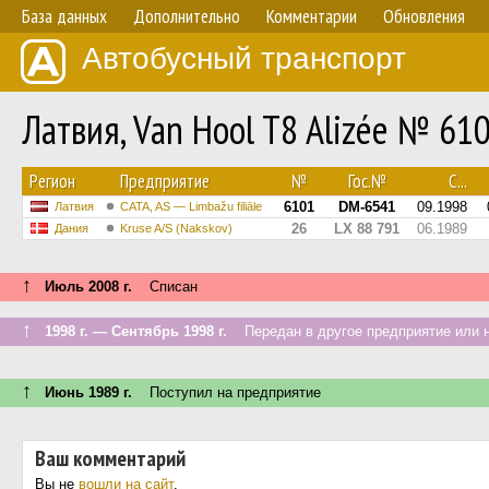
База данных
Дополнительно
Комментарии
Обновления
Автобусный транспорт
Латвия, Van Hool T8 Alizée № 61
Регион
Предприятие
№
Гос.№
С...
6101
DM-6541
09.1998
Латвия
CATA, AS — Limbažu filiāle
26
LX 88 791
06.1989
Дания
Kruse A/S (Nakskov)
↑
Июль 2008 г.
Списан
↑
1998 г. — Сентябрь 1998 г.
Передан в другое предприятие или н
↑
Июнь 1989 г.
Поступил на предприятие
Ваш комментарий
Вы не
вошли на сайт
.