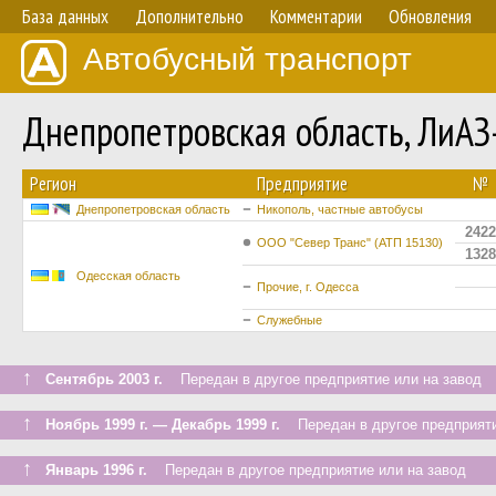
База данных
Дополнительно
Комментарии
Обновления
Автобусный транспорт
Днепропетровская область, ЛиА
Регион
Предприятие
№
Днепропетровская область
Никополь, частные автобусы
2422
ООО "Север Транс" (АТП 15130)
1328
Одесская область
Прочие, г. Одесса
Служебные
↑
Сентябрь 2003 г.
Передан в другое предприятие или на завод
↑
Ноябрь 1999 г. — Декабрь 1999 г.
Передан в другое предприяти
↑
Январь 1996 г.
Передан в другое предприятие или на завод