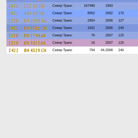
2422
122-32 ОВ
Север Транс
167480
1993
2422
443-19 ОВ
Север Транс
8052
2002
170
1328
BH 2169 AA
Север Транс
2954
2006
127
2422
BH 9516 CM
Север Транс
1931
2006
240
1328
BH 2744 AA
Север Транс
76
2007
120
1328
BH 3025 AA
Север Транс
16
2007
120
2422
BH 4329 CH
Север Транс
794
04.2008
240