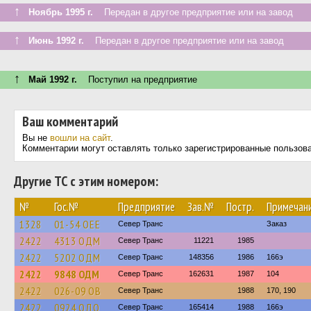
↑
Ноябрь 1995 г.
Передан в другое предприятие или на завод
↑
Июнь 1992 г.
Передан в другое предприятие или на завод
↑
Май 1992 г.
Поступил на предприятие
Ваш комментарий
Вы не
вошли на сайт
.
Комментарии могут оставлять только зарегистрированные пользов
Другие ТС с этим номером:
№
Гос.№
Предприятие
Зав.№
Постр.
Примечан
1328
01-54 ОЕЕ
Север Транс
Заказ
2422
4313 ОДМ
Север Транс
11221
1985
2422
5202 ОДМ
Север Транс
148356
1986
166э
2422
9848 ОДМ
Север Транс
162631
1987
104
2422
026-09 ОВ
Север Транс
1988
170, 190
2422
0924 ОДО
Север Транс
165414
1988
166э