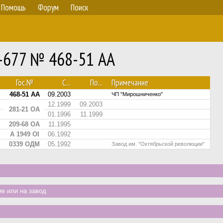
Помощь
Форум
Поиск
З-677 № 468-51 АА
Гос.№
С...
По...
Примечание
468-51 АА
09.2003
ЧП "Мирошниченко"
12.1999
09.2003
281-21 ОА
01.1996
11.1999
209-68 ОА
11.1995
А 1949 ОІ
06.1992
0339 ОДМ
05.1992
Завод им. "Октябрьской революции"
е или на завод