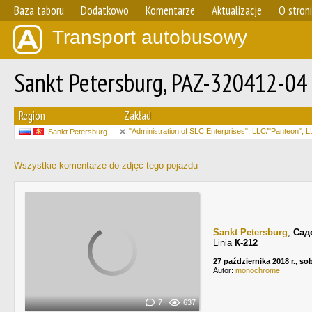
Baza taboru
Dodatkowo
Komentarze
Aktualizacje
O stron
Transport autobusowy
Sankt Petersburg, PAZ-320412-04
Region
Zakład
"Administration of SLC Enterprises", LLC/"Panteon", 
Sankt Petersburg
Wszystkie komentarze do zdjęć tego pojazdu
Sankt Petersburg
,
Сад
Linia
К-212
27 października 2018 r., so
Autor:
monochrome
7
637