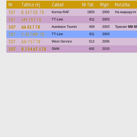
Nr
Tablice rej.
Zakład
Nr fab.
Wypr.
Notatka
307
В 437 ОЕ 78
Korma-RAF
1803
2000
На маршруте 
307
АМ 783 78
TT-Line
811
2003
307
АА 817 78
Autobase Tourist
459
2003
Транзит
МХ 55
307
У 457 МР 78
TT-Line
811
2003
307
АН 757 78
West-Service
512
2006
307
В 254 АТ 178
SNW
692
2010