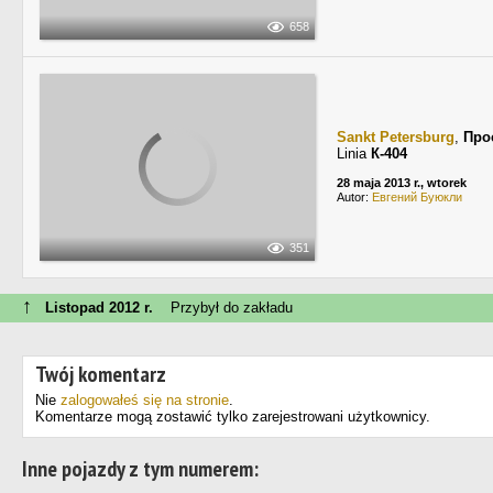
658
Sankt Petersburg
,
Про
Linia
К-404
28 maja 2013 r., wtorek
Autor:
Евгений Буюкли
351
↑
Listopad 2012 r.
Przybył do zakładu
Twój komentarz
Nie
zalogowałeś się na stronie
.
Komentarze mogą zostawić tylko zarejestrowani użytkownicy.
Inne pojazdy z tym numerem: