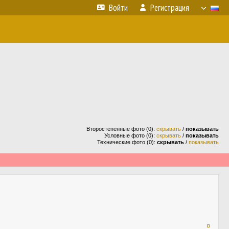
Войти
Регистрация
Второстепенные фото (0):
скрывать
/
показывать
Условные фото (0):
скрывать
/
показывать
Технические фото (0):
скрывать
/
показывать
¤