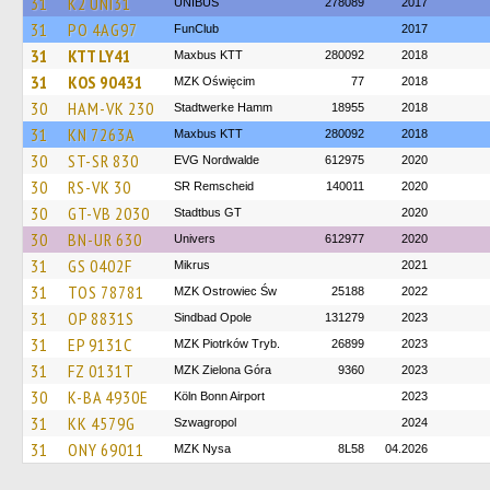
31
K2 UNI31
UNIBUS
278089
2017
31
PO 4AG97
FunClub
2017
31
KTT LY41
Maxbus KTT
280092
2018
31
KOS 90431
MZK Oświęcim
77
2018
30
HAM-VK 230
Stadtwerke Hamm
18955
2018
31
KN 7263A
Maxbus KTT
280092
2018
30
ST-SR 830
EVG Nordwalde
612975
2020
30
RS-VK 30
SR Remscheid
140011
2020
30
GT-VB 2030
Stadtbus GT
2020
30
BN-UR 630
Univers
612977
2020
31
GS 0402F
Mikrus
2021
31
TOS 78781
MZK Ostrowiec Św
25188
2022
31
OP 8831S
Sindbad Opole
131279
2023
31
EP 9131C
MZK Piotrków Tryb.
26899
2023
31
FZ 0131T
MZK Zielona Góra
9360
2023
30
K-BA 4930E
Köln Bonn Airport
2023
31
KK 4579G
Szwagropol
2024
31
ONY 69011
MZK Nysa
8L58
04.2026