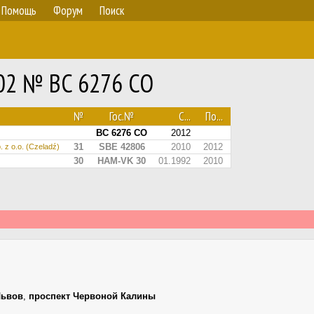
Помощь
Форум
Поиск
202 № BC 6276 CO
№
Гос.№
С...
По...
BC 6276 CO
2012
31
SBE 42806
2010
2012
 z o.o. (Czeladź)
30
HAM-VK 30
01.1992
2010
Львов
,
проспект Червоной Калины