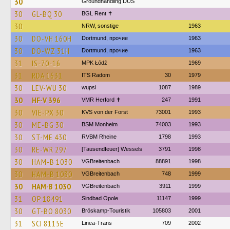
30
Groundhandling DUS
30
GL-BQ 30
BGL Rent ✝︎
30
NRW, sonstige
1963
30
DO-VH 160H
Dortmund, прочие
1963
30
DO-WZ 31H
Dortmund, прочие
1963
31
IS-70-16
MPK Łódź
1969
31
RDA 1631
ITS Radom
30
1979
30
LEV-WU 30
wupsi
1087
1989
30
HF-V 396
VMR Herford ✝
247
1991
30
VIE-PX 30
KVS von der Forst
73001
1993
30
ME-BG 30
BSM Monheim
74003
1993
30
ST-ME 430
RVBM Rheine
1798
1993
30
RE-WR 297
[Tausendfeuer] Wessels
3791
1998
30
HAM-B 1030
VGBreitenbach
88891
1998
30
HAM-B 1030
VGBreitenbach
748
1999
30
HAM-B 1030
VGBreitenbach
3911
1999
31
OP 18491
Sindbad Opole
11147
1999
30
GT-BO 8030
Bröskamp-Touristik
105803
2001
31
SCI 8115E
Linea-Trans
709
2002