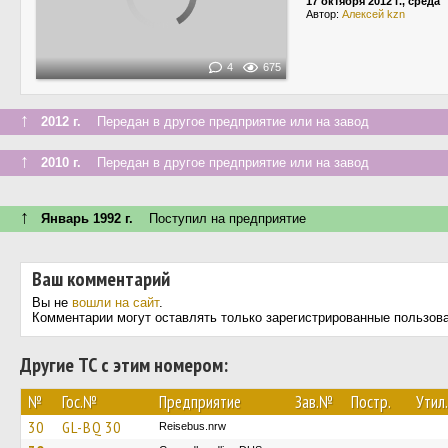
17 октября 2012 г., среда
Автор:
Алексей kzn
4
675
↑
2012 г.
Передан в другое предприятие или на завод
↑
2010 г.
Передан в другое предприятие или на завод
↑
Январь 1992 г.
Поступил на предприятие
Ваш комментарий
Вы не
вошли на сайт
.
Комментарии могут оставлять только зарегистрированные пользов
Другие ТС с этим номером:
№
Гос.№
Предприятие
Зав.№
Постр.
Утил.
30
GL-BQ 30
Reisebus.nrw