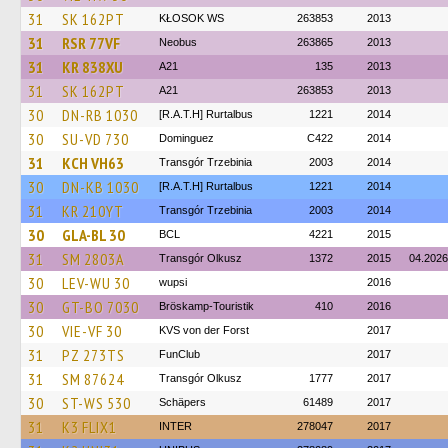
31
SK 162PT
KŁOSOK WS
263853
2013
31
RSR 77VF
Neobus
263865
2013
31
KR 838XU
A21
135
2013
31
SK 162PT
A21
263853
2013
30
DN-RB 1030
[R.A.T.H] Rurtalbus
1221
2014
30
SU-VD 730
Dominguez
C422
2014
31
KCH VH63
Transgór Trzebinia
2003
2014
30
DN-KB 1030
[R.A.T.H] Rurtalbus
1221
2014
31
KR 210YT
Transgór Trzebinia
2003
2014
30
GLA-BL 30
BCL
4221
2015
31
SM 2803A
Transgór Olkusz
1372
2015
04.2026
30
LEV-WU 30
wupsi
2016
30
GT-BO 7030
Bröskamp-Touristik
410
2016
30
VIE-VF 30
KVS von der Forst
2017
31
PZ 273TS
FunClub
2017
31
SM 87624
Transgór Olkusz
1777
2017
30
ST-WS 530
Schäpers
61489
2017
31
K3 FLIX1
INTER
278047
2017