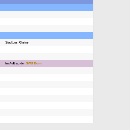
Stadtbus Rheine
Im Auftrag der
SWB Bonn