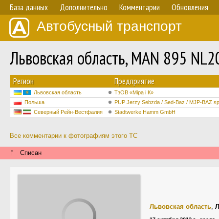
База данных
Дополнительно
Комментарии
Обновления
Автобусный транспорт
Львовская область, MAN 895 NL
Регион
Предприятие
Львовская область
ТзОВ «Міра і К»
Польша
PUP Jerzy Sebzda / Sed-Baz / MJP-BAZ sp.
Северный Рейн-Вестфалия
Stadtwerke Hamm GmbH
Все комментарии к фотографиям этого ТС
↑
Списан
Львовская область
,