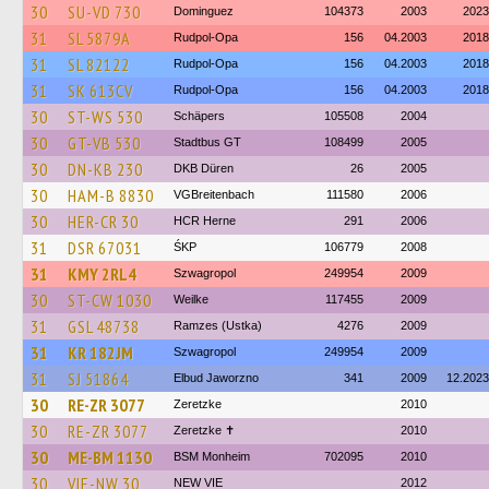
30
SU-VD 730
Dominguez
104373
2003
2023
31
SL 5879A
Rudpol-Opa
156
04.2003
2018
31
SL 82122
Rudpol-Opa
156
04.2003
2018
31
SK 613CV
Rudpol-Opa
156
04.2003
2018
30
ST-WS 530
Schäpers
105508
2004
30
GT-VB 530
Stadtbus GT
108499
2005
30
DN-KB 230
DKB Düren
26
2005
30
HAM-B 8830
VGBreitenbach
111580
2006
30
HER-CR 30
HCR Herne
291
2006
31
DSR 67031
ŚKP
106779
2008
31
KMY 2RL4
Szwagropol
249954
2009
30
ST-CW 1030
Weilke
117455
2009
31
GSL 48738
Ramzes (Ustka)
4276
2009
31
KR 182JM
Szwagropol
249954
2009
31
SJ 51864
Elbud Jaworzno
341
2009
12.2023
30
RE-ZR 3077
Zeretzke
2010
30
RE-ZR 3077
Zeretzke ✝
2010
30
ME-BM 1130
BSM Monheim
702095
2010
30
VIE-NW 30
NEW VIE
2012