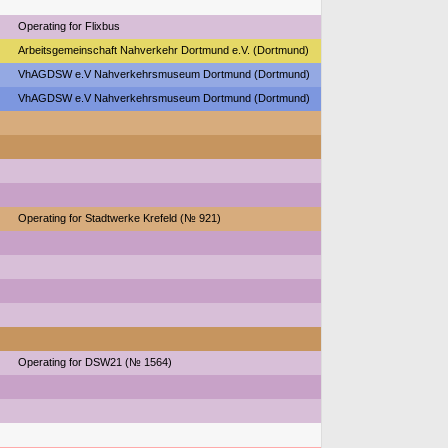
Operating for Flixbus
Arbeitsgemeinschaft Nahverkehr Dortmund e.V. (Dortmund)
VhAGDSW e.V Nahverkehrsmuseum Dortmund (Dortmund)
VhAGDSW e.V Nahverkehrsmuseum Dortmund (Dortmund)
Operating for Stadtwerke Krefeld (№ 921)
Operating for DSW21 (№ 1564)