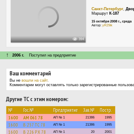
Санкт-Петербург
,
Дво
Маршрут
К-187
15 октября 2008 г., среда
Автор:
yR29ik
394
↑
2006 г.
Поступил на предприятие
Ваш комментарий
Вы не
вошли на сайт
.
Комментарии могут оставлять только зарегистрированные пользов
Другие ТС с этим номером:
№
Гос.№
Предприятие
Зав.№
Постр.
1600
АМ 061 78
АП № 1
21386
1995
1600
В 257 ТС 78
АП № 1
21386
1995
1600
В 226 РХ 78
АП № 1
20
2001