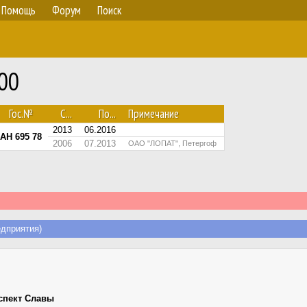
Помощь
Форум
Поиск
600
Гос.№
С...
По...
Примечание
2013
06.2016
АН 695 78
2006
07.2013
ОАО "ЛОПАТ", Петергоф
дприятия)
спект Славы