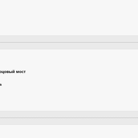
рцовый мост
а