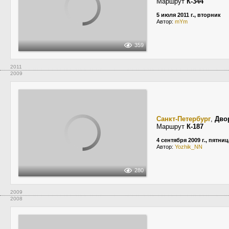
Маршрут
К-344
5 июля 2011 г., вторник
Автор:
mYm
359
2011
2009
Санкт-Петербург
,
Дво
Маршрут
К-187
4 сентября 2009 г., пятниц
Автор:
Yozhik_NN
280
2009
2008