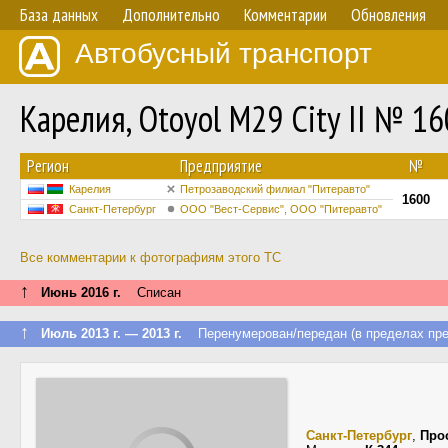
База данных
Дополнительно
Комментарии
Обновления
Автобусный транспорт
Карелия, Otoyol M29 City II № 1
Регион
Предприятие
№
Карелия
Петрозаводский филиал "Питеравто"
1600
Санкт-Петербург
ООО "Вест-Сервис", ООО "Питеравто"
Все комментарии к фотографиям этого ТС
↑
Июнь 2016 г.
Списан
↑
Июль 2013 г. — 2013 г.
Перенумерован/передан (в пределах пре
Санкт-Петербург
,
Про