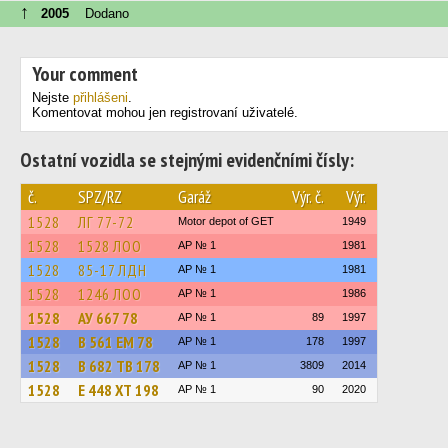
↑
2005
Dodano
Your comment
Nejste
přihlášeni
.
Komentovat mohou jen registrovaní uživatelé.
Ostatní vozidla se stejnými evidenčními čísly:
č.
SPZ/RZ
Garáž
Výr. č.
Výr.
1528
ЛГ 77-72
Motor depot of GET
1949
1528
1528 ЛОО
AP № 1
1981
1528
85-17 ЛДН
AP № 1
1981
1528
1246 ЛОО
AP № 1
1986
1528
АУ 667 78
AP № 1
89
1997
1528
В 561 ЕМ 78
AP № 1
178
1997
1528
В 682 ТВ 178
AP № 1
3809
2014
1528
Е 448 ХТ 198
AP № 1
90
2020