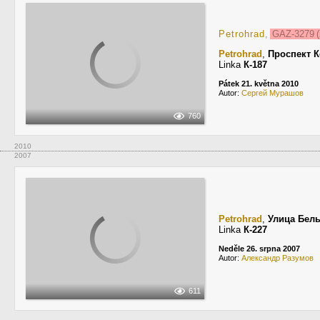
Petrohrad
,
GAZ-3279 
Petrohrad
,
Проспект 
Linka
К-187
Pátek 21. května 2010
Autor:
Сергей Мурашов
760
2010
2007
Petrohrad
,
Улица Бел
Linka
К-227
Neděle 26. srpna 2007
Autor:
Александр Разумов
611