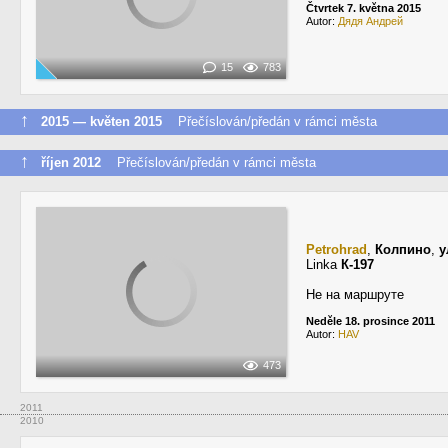
Čtvrtek 7. května 2015
Autor:
Дядя Андрей
15
783
↑
2015 — květen 2015
Přečíslován/předán v rámci města
↑
říjen 2012
Přečíslován/předán v rámci města
Petrohrad
,
Колпино
,
у
Linka
К-197
Не на маршруте
Neděle 18. prosince 2011
Autor:
HAV
473
2011
2010