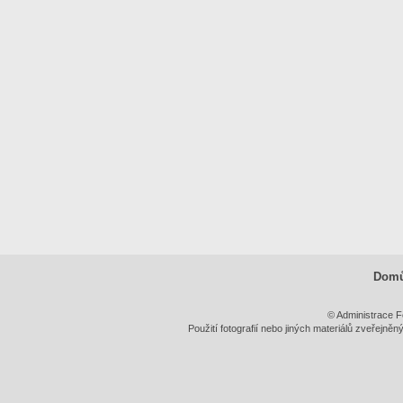
Dom
© Administrace F
Použití fotografií nebo jiných materiálů zveřejně