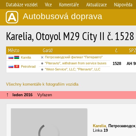
Databáze vozidel
Více
Komentáře
Aktualizace
Nápověda
Autobusová doprava
Karelia, Otoyol M29 City II č. 1528
Město
Garáž
č.
SPZ
Петрозаводский филиал "Питеравто"
Karelia
"Piteravto", withdrawn from service buses
1528
АН 9
Petrohrad
"West-Service", LLC; "Piteravto", LLC
Všechny komentáře k fotografiím vozidla
↑
leden 2016
Vyřazen
Karelia
,
Петрозаводск
Linka
19