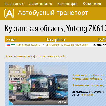
База данных
Дополнительно
Комментарии
Обновления
Автобусный транспорт
Курганская область, Yutong ZK6
Регион
Предприятие
Гос.
В 256 К
Курганская область
ИП Калинин Александр Алексеевич
Все комментарии к фотографиям этого ТС
Тюменская область
Курганская область
, 
Тюменская область
,
25 марта 2023 г., суббота
Автор:
idnema666
862