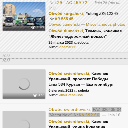
Nr
429 · АС 459 72
—
linia 25 (nie na
linii)
Obwód kurgański
, Yutong ZK6122H9
Nr
АВ 555 45
Obwód tiumeński
—
Miscellaneous photos
1363
Obwód tiumeński
,
Тюмень
,
конечная
"Железнодорожный вокзал"
25 marca 2023 r., sobota
Autor:
idnema666
2023
2022
Obwód swierdłowski
,
Каменск-
Уральский
,
проспект Победы
Linia
534 Курган — Екатеринбург
6 sierpnia 2022 r., sobota
Autor:
Иван Ревенков
477
Obwód swierdłowski
,
PAZ-320435-04
"Vector Next"
Nr
КА 692 66
— linia 16
Obwód swierdłowski
,
Каменск-
Уральский
,
улица Кунавина