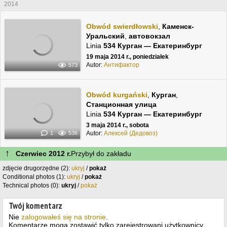
2014
Obwód swierdłowski
,
Каменск-
Уральский
,
автовокзал
Linia
534 Курган — Екатеринбург
19 maja 2014 r., poniedziałek
Autor:
Антифактор
573
Obwód kurgański
,
Курган
,
Станционная улица
Linia
534 Курган — Екатеринбург
3 maja 2014 r., sobota
Autor:
Алексей (Дедовоз)
1
536
↑
Czerwiec 2012 r.
Przybył do zakładu
zdjęcie drugorzędne (2):
ukryj
/
pokaż
Conditional photos (1):
ukryj
/
pokaż
Technical photos (0):
ukryj
/
pokaż
Twój komentarz
Nie
zalogowałeś się na stronie
.
Komentarze mogą zostawić tylko zarejestrowani użytkownicy.