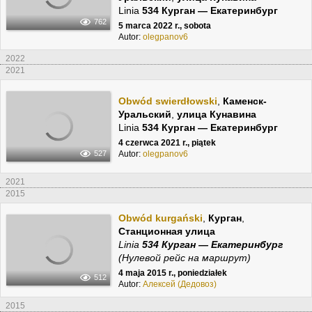
Linia
534 Курган — Екатеринбург
762
5 marca 2022 r., sobota
Autor:
olegpanov6
2022
2021
Obwód swierdłowski
,
Каменск-
Уральский
,
улица Кунавина
Linia
534 Курган — Екатеринбург
4 czerwca 2021 r., piątek
Autor:
olegpanov6
527
2021
2015
Obwód kurgański
,
Курган
,
Станционная улица
Linia
534 Курган — Екатеринбург
(Нулевой рейс на маршрут)
4 maja 2015 r., poniedziałek
512
Autor:
Алексей (Дедовоз)
2015