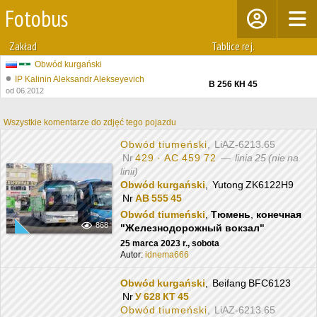
Fotobus
Zakład
Tablice rej.
Obwód kurgański
IP Kalinin Aleksandr Alekseyevich
В 256 КН 45
od 06.2012
Wszystkie komentarze do zdjęć tego pojazdu
Obwód tiumeński
, LiAZ-6213.65
Nr
429 · АС 459 72
—
linia 25 (nie na
linii)
Obwód kurgański
, Yutong ZK6122H9
Nr
АВ 555 45
Obwód tiumeński
,
Тюмень
,
конечная
868
"Железнодорожный вокзал"
25 marca 2023 r., sobota
Autor:
idnema666
Obwód kurgański
, Beifang BFC6123
Nr
У 628 КТ 45
Obwód tiumeński
, LiAZ-6213.65