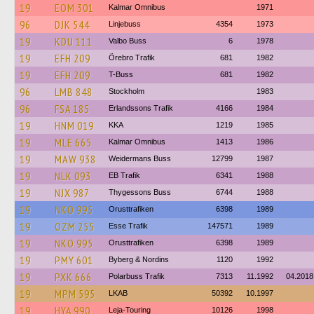
19
EOM 301
Kalmar Omnibus
1971
96
DJK 544
Linjebuss
4354
1973
19
KDU 111
Valbo Buss
6
1978
19
EFH 209
Örebro Trafik
681
1982
19
EFH 209
T-Buss
681
1982
96
LMB 848
Stockholm
1983
96
FSA 185
Erlandssons Trafik
4166
1984
19
HNM 019
KKA
1219
1985
19
MLE 665
Kalmar Omnibus
1413
1986
19
MAW 938
Weidermans Buss
12799
1987
19
NLK 093
EB Trafik
6341
1988
19
NJX 987
Thygessons Buss
6744
1988
19
NKO 995
Orusttrafiken
6398
1989
19
OZM 255
Esse Trafik
147571
1989
19
NKO 995
Orusttrafiken
6398
1989
19
PMY 601
Byberg & Nordins
1120
1992
19
PXK 666
Polarbuss Trafik
7313
11.1992
04.2018
19
MPM 595
LKAB
50392
10.1997
19
HYA 990
Leja-Touring
10126
1998