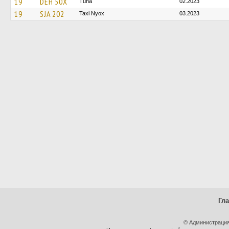
19
DEH 50X
Tuna
02.2023
19
SJA 202
Taxi Nyox
03.2023
Гл
© Администрация