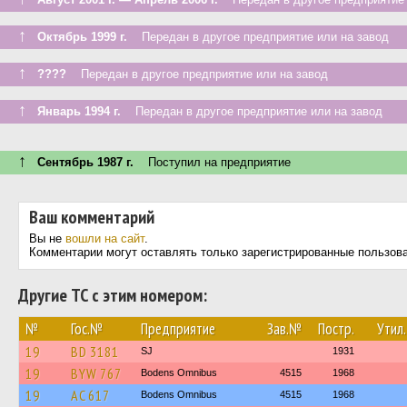
↑
Октябрь 1999 г.
Передан в другое предприятие или на завод
↑
????
Передан в другое предприятие или на завод
↑
Январь 1994 г.
Передан в другое предприятие или на завод
↑
Сентябрь 1987 г.
Поступил на предприятие
Ваш комментарий
Вы не
вошли на сайт
.
Комментарии могут оставлять только зарегистрированные пользов
Другие ТС с этим номером:
№
Гос.№
Предприятие
Зав.№
Постр.
Утил.
19
BD 3181
SJ
1931
19
BYW 767
Bodens Omnibus
4515
1968
19
AC 617
Bodens Omnibus
4515
1968