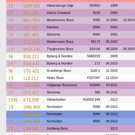
19
GWR 681
Vänersborgs Linje
150453
1999
19
RJO 145
Västra Götaland
9229
2000
19
RWS 994
Abramssons Buss
9305
10.2000
10.2013
19
SBS 403
Interbus
9384
2001
19
SBS 403
Strömma
9384
2001
19
STZ 094
Weidermans Buss
95173
05.2002
19
WCO 243
Thygessons Buss
816-04
08.2004
09.2020
96
BOL 212
Byberg & Nordins
S080220
2009
19
BXH 647
Byberg & Nordins
172
04.2010
96
STG 421
Granbergs Buss
1116-1
11.2010
19
CLZ 212
Alviks Buss
P107397
12.2010
96
COU 466
Högbergs Bussresor
103093
04.2011
19
CPZ 457
Strömma
368
06.2011
1396
KTL 30P
Västerbotten
416503 449
2012
19
SMN 499
Norrbotten
9990
09.2012
19
SMN 499
Norrbotten
9990
09.2012
19
SMN 499
Norrbotten
9990
09.2012
19
CYB 545
Sohlberg Buss
2013