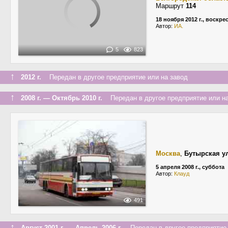
Маршрут
114
18 ноября 2012 г., воскре
Автор:
ИА.
5
823
↑
2012 г.
Передан в другое предприятие или на завод
↑
2008 г. — Октябрь 2010 г.
Передан в другое предприятие или на
Москва
,
Бутырская у
5 апреля 2008 г., суббота
Автор:
Клауд
491
↑
Август 2001 г. — Апрель 2006 г.
Передан в другое предприятие 