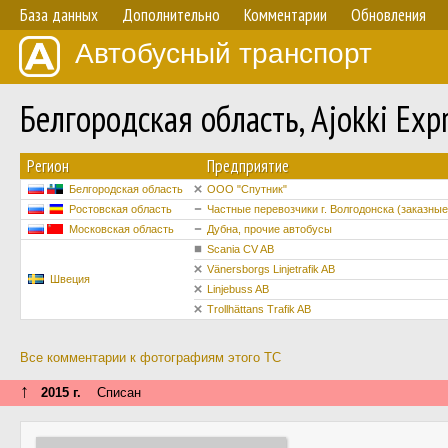
База данных
Дополнительно
Комментарии
Обновления
Автобусный транспорт
Белгородская область, Ajokki Ex
Регион
Предприятие
Белгородская область
ООО "Спутник"
Ростовская область
Частные перевозчики г. Волгодонска (заказные
Московская область
Дубна, прочие автобусы
Scania CV AB
Vänersborgs Linjetrafik AB
Швеция
Linjebuss AB
Trollhättans Trafik AB
Все комментарии к фотографиям этого ТС
↑
2015 г.
Списан