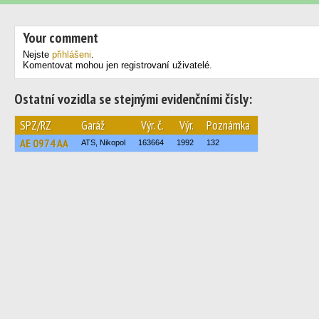
Your comment
Nejste
přihlášeni
.
Komentovat mohou jen registrovaní uživatelé.
Ostatní vozidla se stejnými evidenčními čísly:
SPZ/RZ
Garáž
Výr. č.
Výr.
Poznámka
AE 0974 AA
ATS, Nikopol
163664
1992
132