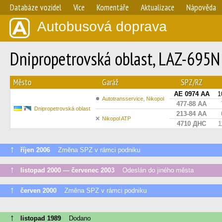
Databáze vozidel
Více
Komentáře
Aktualizace
Nápověda
Autobusová doprava
Dnipropetrovská oblast, LAZ-695N
Město
Garáž
SPZ/RZ
AE 0974 AA
1
Autotransservice, Nikopol
477-88 АА
Dnipropetrovská oblast
213-84 АА
Nikopol ATP
4710 ДНС
1
↑
říjen 2006
Změna SPZ v rámci podniku
↑
listopad 2000 — červenec 2003
Odeslán do jiného města
↑
červen 2000
Změna SPZ v rámci podniku
↑
listopad 1989
Dodano