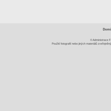
Dom
© Administrace F
Použití fotografií nebo jiných materiálů zveřejně