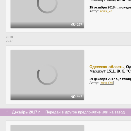
15 октября 2018 г., понед
Автор:
ariss_ka
277
2018
2017
Одесская область
,
Од
Маршрут
1511, Ж.К. 
29 декабря 2017 г., пятни
Автор:
Alex-Od
471
↑
Декабрь 2017 г.
Передан в другое предприятие или на завод