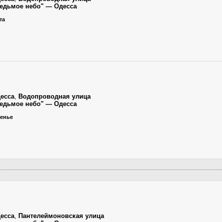
"Седьмое небо" — Одесса
та
есса
,
Водопроводная улица
"Седьмое небо" — Одесса
сенье
есса
,
Пантелеймоновская улица