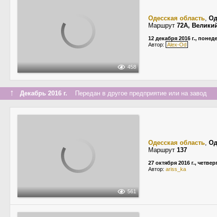
Одесская область
,
Од
Маршрут
72А, Велики
12 декабря 2016 г., поне
Автор:
Alex-Od
458
↑
Декабрь 2016 г.
Передан в другое предприятие или на завод
Одесская область
,
Од
Маршрут
137
27 октября 2016 г., четвер
Автор:
ariss_ka
561