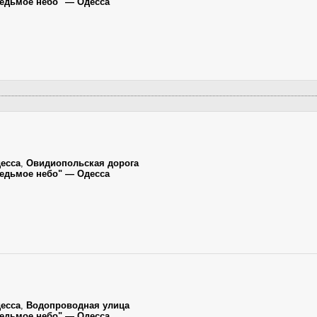
"Седьмое небо" — Одесса
есса
,
Овидиопольская дорога
"Седьмое небо" — Одесса
есса
,
Водопроводная улица
"Седьмое небо" — Одесса