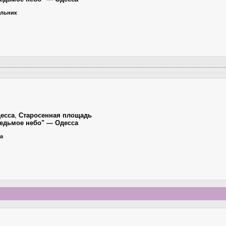
ельник
есса
,
Старосенная площадь
"Седьмое небо" — Одесса
ца