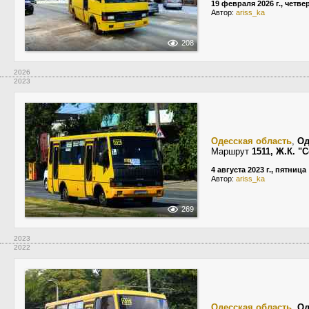
19 февраля 2026 г., четве
Автор:
ariss_ka
208
2026
2023
Одесская область
,
Од
Маршрут
1511, Ж.К. 
4 августа 2023 г., пятница
Автор:
ariss_ka
269
2023
2022
Одесская область
,
Од