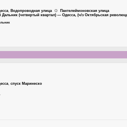
есса
,
Водопроводная улица
Пантелеймоновская улица
й Дальник (четвертый квартал) — Одесса, (ч/з Октябрьская революц
дельник
есса
,
спуск Маринеско
г