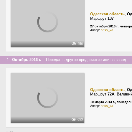
Одесская область
,
Од
Маршрут
137
27 октября 2016 г., четвер
Автор:
ariss_ka
456
↑
Октябрь 2016 г.
Передан в другое предприятие или на завод
Одесская область
,
Од
Маршрут
72А, Велики
10 марта 2014 г., понедел
Автор:
ariss_ka
653
2014