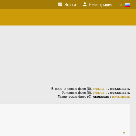
Войти
Регистрация
Второстепенные фото (0):
скрывать
/
показывать
Условные фото (0):
скрывать
/
показывать
Технические фото (0):
скрывать
/
показывать
¤