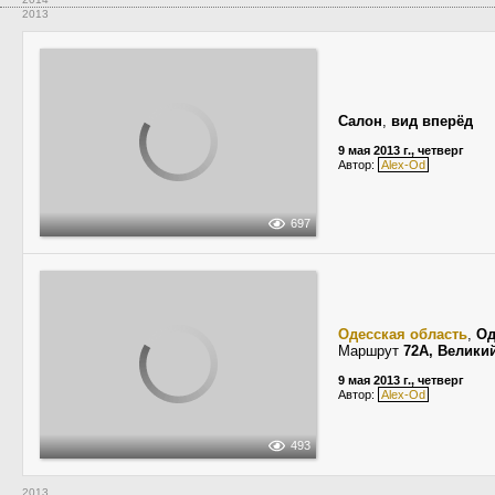
2013
Салон
,
вид вперёд
9 мая 2013 г., четверг
Автор:
Alex-Od
697
Одесская область
,
Од
Маршрут
72А, Велики
9 мая 2013 г., четверг
Автор:
Alex-Od
493
2013