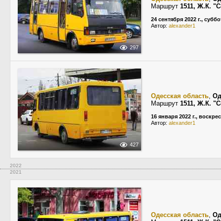
Маршрут
1511, Ж.К. 
24 сентября 2022 г., суббо
Автор:
alexander1
297
Одесская область
,
Од
Маршрут
1511, Ж.К. 
16 января 2022 г., воскре
Автор:
alexander1
427
2022
2021
Одесская область
,
Од