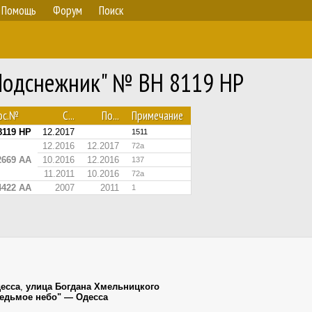
Помощь
Форум
Поиск
"Подснежник" № BH 8119 HP
ос.№
С...
По...
Примечание
8119 HP
12.2017
1511
12.2016
12.2017
72а
2669 AA
10.2016
12.2016
137
11.2011
10.2016
72а
4422 AA
2007
2011
1
есса
,
улица Богдана Хмельницкого
"Седьмое небо" — Одесса