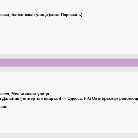
есса
,
Балковская улица (мост Пересыпь)
г
есса
,
Мельницкая улица
й Дальник (четвертый квартал) — Одесса, (ч/з Октябрьская революц
ьник