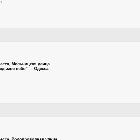
рг
есса
,
Мельницкая улица
"Седьмое небо" — Одесса
есса
,
Водопроводная улица