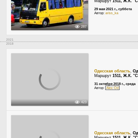
Маршрут
1511, Ж.К. 
29 мая 2021 г., суббота
Автор:
ariss_ka
287
2021
2018
Одесская область
,
Од
Маршрут
1511, Ж.К. 
31 октября 2018 г., среда
Автор:
Alex-Od
423
Одесская область
,
Од
Маршрут
1511, Ж.К. 