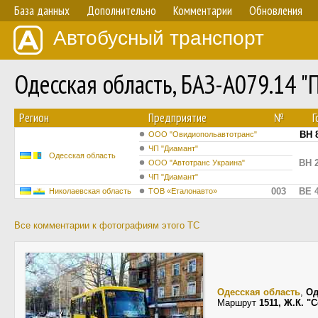
База данных
Дополнительно
Комментарии
Обновления
Автобусный транспорт
Одесская область, БАЗ-А079.14 
Регион
Предприятие
№
Г
BH 
ООО "Овидиопольавтотранс"
ЧП "Диамант"
Одесская область
BH 
ООО "Автотранс Украина"
ЧП "Диамант"
003
BE 
Николаевская область
ТОВ «Еталонавто»
Все комментарии к фотографиям этого ТС
Одесская область
,
Од
Маршрут
1511, Ж.К. 