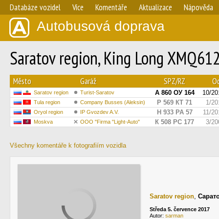
Databáze vozidel
Více
Komentáře
Aktualizace
Nápověda
Autobusová doprava
Saratov region, King Long XMQ612
Město
Garáž
SPZ/RZ
Od
А 860 ОУ 164
10/20
Saratov region
Turist-Saratov
Р 569 КТ 71
1/20
Tula region
Company Busses (Aleksin)
Н 933 РА 57
11/20
Oryol region
IP Gvozdev A.V.
К 508 РС 177
3/20
Moskva
OOO "Firma "Light-Auto"
Všechny komentáře k fotografiím vozidla
Saratov region
,
Сарат
Středa 5. července 2017
Autor:
sarman