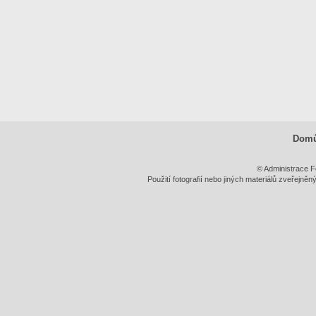
Dom
© Administrace F
Použití fotografií nebo jiných materiálů zveřejně