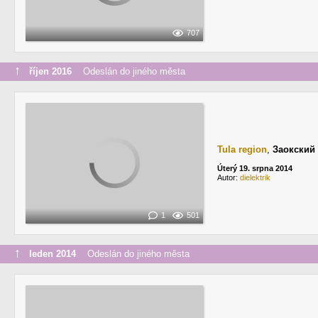
707
↑
říjen 2016
Odeslán do jiného města
Tula region
,
Заокский
Úterý 19. srpna 2014
Autor:
dielektrik
1
501
↑
leden 2014
Odeslán do jiného města