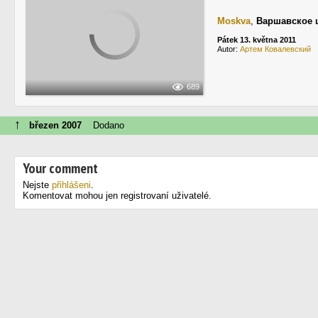
Moskva
,
Варшавское 
Pátek 13. května 2011
Autor:
Артем Ковалевский
689
↑
březen 2007
Dodano
Your comment
Nejste
přihlášeni
.
Komentovat mohou jen registrovaní uživatelé.