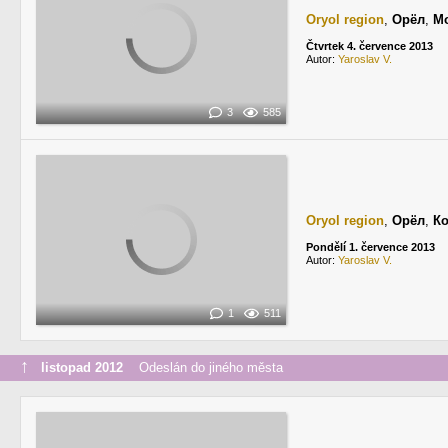
Oryol region
,
Орёл
,
М
Čtvrtek 4. července 2013
Autor:
Yaroslav V.
3
585
Oryol region
,
Орёл
,
К
Pondělí 1. července 2013
Autor:
Yaroslav V.
1
511
↑
listopad 2012
Odeslán do jiného města