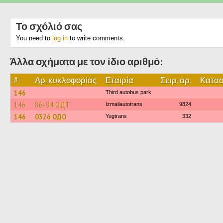
Το σχόλιό σας
You need to
log in
to write comments.
Άλλα οχήματα με τον ίδιο αριθμό:
#
Αρ. κυκλοφορίας
Εταιρία
Σειρ. αρ.
Κατασ
146
Third autobus park
146
86-94 ОДТ
Izmailautotrans
9824
146
0326 ОДО
Yugtrans
332