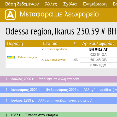
Βάση δεδομένων
Άλλες
Σχόλια
Ενημέρωση
Β
Μεταφορά με λεωφορείο
Odessa region, Ikarus 250.59 # B
Περιοχή
Εταιρία
#
Αρ. κυκλοφορίας
Transexspedition
BH 0412 AT
032-54 ОА
Odessa region
Laztransservice
146
501-45 ОВ
8306 ОДМ
↑
Ιούλιος 2006 г.
Στάλθηκε σε άλλη εταιρεία
↑
Ιανουάριος 2004 г. — Φεβρουάριος 2004 г.
Αλλαγή πινακίδας (εντό
↑
Ιούλιος 1999 г.
Αλλαγή πινακίδας (εντός εταιρείας)
↑
1987 г.
Έφτασε στην εταιρεία