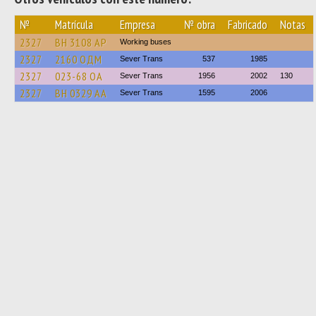
№
Matrícula
Empresa
№ obra
Fabricado
Notas
2327
BH 3108 AP
Working buses
2327
2160 ОДМ
Sever Trans
537
1985
2327
023-68 ОА
Sever Trans
1956
2002
130
2327
BH 0329 AA
Sever Trans
1595
2006