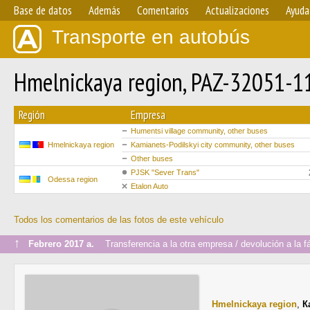
Base de datos
Además
Comentarios
Actualizaciones
Ayuda
Transporte en autobús
Hmelnickaya region, PAZ-32051-
Región
Empresa
Humentsi village community, other buses
Hmelnickaya region
Kamianets-Podilskyi city community, other buses
Other buses
PJSK "Sever Trans"
Odessa region
Etalon Auto
Todos los comentarios de las fotos de este vehículo
↑
Febrero 2017 a.
Transferencia a la otra empresa / devolución a la fá
Hmelnickaya region
,
К