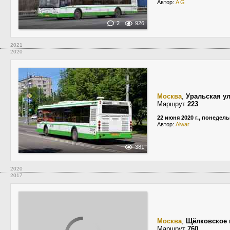
Автор:
A G
2
926
2021
2020
Москва
,
Уральская у
Маршрут
223
22 июня 2020 г., понедел
Автор:
Alwar
381
2020
2017
Москва
,
Щёлковское 
Маршрут
760