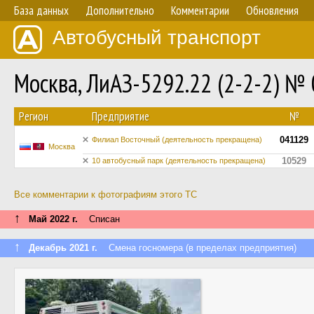
База данных
Дополнительно
Комментарии
Обновления
Автобусный транспорт
Москва, ЛиАЗ-5292.22 (2-2-2) №
Регион
Предприятие
№
041129
Филиал Восточный (деятельность прекращена)
Москва
10529
10 автобусный парк (деятельность прекращена)
Все комментарии к фотографиям этого ТС
↑
Май 2022 г.
Списан
↑
Декабрь 2021 г.
Смена госномера (в пределах предприятия)