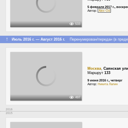
5 февраля 2017 г., воскр
Автор:
Alex-Od
533
↑
Июль 2016 г. — Август 2016 г.
Перенумерован/передан (в преде
Москва
,
Саянская ул
Маршрут
133
9 июня 2016 г., четверг
Автор:
Никита Лапин
497
2016
2015