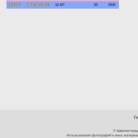
10529
Т 741 НУ 99
10 АП
50
2000
Г
© Администрац
Использование фотографий и иных материало