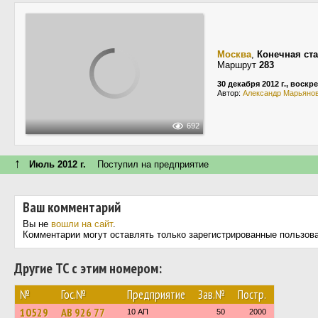
Москва
,
Конечная ст
Маршрут
283
30 декабря 2012 г., воскр
Автор:
Александр Марьяно
692
↑
Июль 2012 г.
Поступил на предприятие
Ваш комментарий
Вы не
вошли на сайт
.
Комментарии могут оставлять только зарегистрированные пользов
Другие ТС с этим номером:
№
Гос.№
Предприятие
Зав.№
Постр.
10529
АВ 926 77
10 АП
50
2000