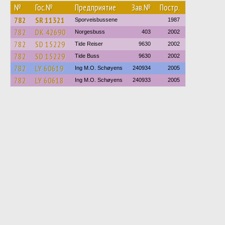
№
Гос.№
Предприятие
Зав.№
Постр.
782
SR 11321
Sporveisbussene
1987
782
DK 42690
Norgesbuss
403
2002
782
SD 15229
Tide Reiser
9630
2002
782
SD 15229
Tide Buss
9630
2002
782
LY 60619
Ing M.O. Schøyens
240934
2005
782
LY 60618
Ing M.O. Schøyens
240933
2005