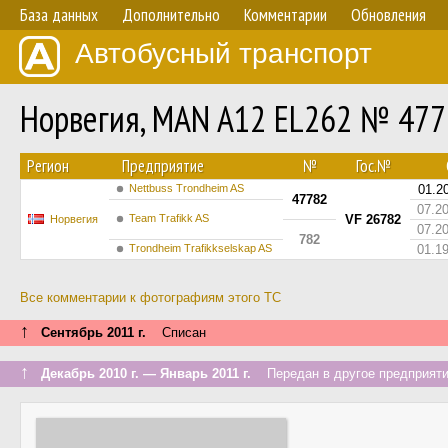
База данных
Дополнительно
Комментарии
Обновления
Автобусный транспорт
Норвегия, MAN A12 EL262 № 47
Регион
Предприятие
№
Гос.№
Nettbuss Trondheim AS
01.2
47782
07.2
Team Trafikk AS
VF 26782
Норвегия
07.2
782
Trondheim Trafikkselskap AS
01.1
Все комментарии к фотографиям этого ТС
↑
Сентябрь 2011 г.
Списан
↑
Декабрь 2010 г. — Январь 2011 г.
Передан в другое предприятие