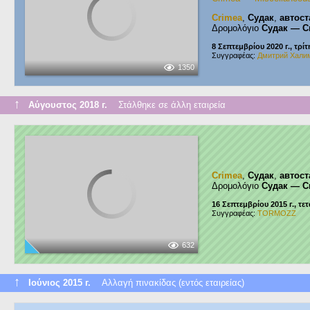
Crimea
,
Судак
,
автос
Δρομολόγιο
Судак — С
8 Σεπτεμβρίου 2020 г., τρίτ
Συγγραφέας:
Дмитрий Хали
1350
↑
Αύγουστος 2018 г.
Στάλθηκε σε άλλη εταιρεία
Crimea
,
Судак
,
автос
Δρομολόγιο
Судак — С
16 Σεπτεμβρίου 2015 г., τε
Συγγραφέας:
TORMOZZ
632
↑
Ιούνιος 2015 г.
Αλλαγή πινακίδας (εντός εταιρείας)