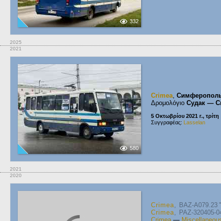
332
2025
2021
Crimea
,
Симферопол
Δρομολόγιο
Судак — 
5 Οκτωβρίου 2021 г., τρίτη
Συγγραφέας:
Lasselan
580
2021
2020
Crimea
, BAZ-A079.23 
Crimea
, PAZ-320405-04 
Crimea
—
Miscellaneou