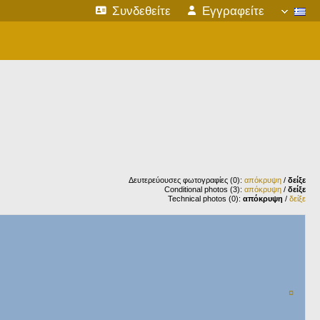
Συνδεθείτε
Εγγραφείτε
Δευτερεύουσες φωτογραφίες (0):
απόκρυψη
/
δείξε
Conditional photos (3):
απόκρυψη
/
δείξε
Technical photos (0):
απόκρυψη
/
δείξε
¤