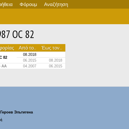
οήθεια
Φόρουμ
Αναζήτηση
987 ОС 82
φορίας
Από το...
Έως τον...
08.2018
С 82
06.2015
08.2018
5 AA
04.2007
06.2015
Героев Эльтигена
κή