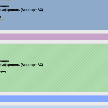
танция
имферополь (Аэропорт АС)
η
мов
танция
имферополь (Аэропорт АС)
τάρτη