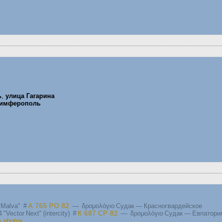
ь
,
улица Гагарина
Симферополь
"Malva"
#
А 765 РО 82
— δρομολόγιο Судак — Красногвардейское
"Vector Next" (intercity)
#
К 687 СР 82
— δρομολόγιο Судак — Евпатори
s photos