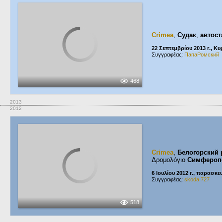
Crimea
,
Судак
,
автос
22 Σεπτεμβρίου 2013 г., Κυ
Συγγραφέας:
ПапаРомский
468
2013
2012
Crimea
,
Белогорский 
Δρομολόγιο
Симфероп
6 Ιουλίου 2012 г., παρασκε
Συγγραφέας:
skoda 727
518