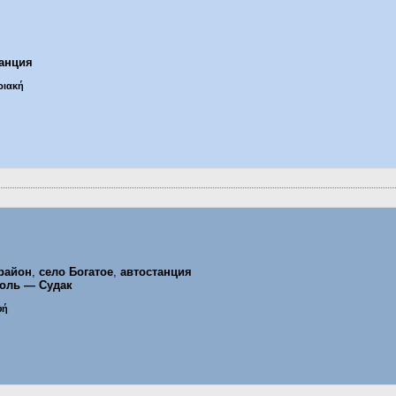
танция
ριακή
район
,
село Богатое
,
автостанция
оль — Судак
υή