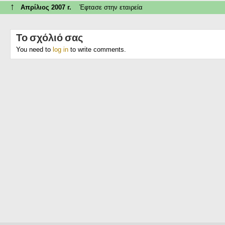
↑
Απρίλιος 2007 г.
Έφτασε στην εταιρεία
Το σχόλιό σας
You need to
log in
to write comments.