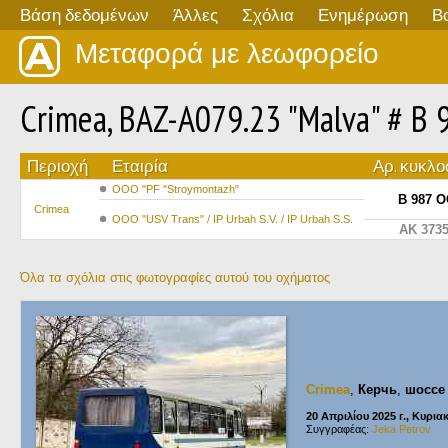
Βάση δεδομένων
Άλλες
Σχόλια
Ενημέρωση
Β
Μεταφορά με λεωφορείο
Crimea, BAZ-A079.23 "Malva" # В 
Περιοχή
Εταιρία
Αρ. κυκλο
OOO "PF "Stroymontazh"
В 987 О
Crimea
OOO "USV Trans" / IP Urbah S.V. / IP Urbah S.S.
AK 373
Όλα τα σχόλια στις φωτογραφίες αυτού του οχήματος
Crimea
,
Керчь
,
шоссе 
20 Απριλίου 2025 г., Κυρια
Συγγραφέας:
Jeka Petrov