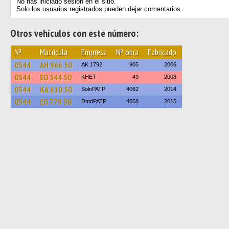
No has iniciado sesión en el sitio.
Solo los usuarios registrados pueden dejar comentarios..
Otros vehículos con este número:
№
Matrícula
Empresa
№ obra
Fabricado
0544
АН 966 50
AK 1792
905
2006
0544
ЕО 544 50
KHET
49
2008
0544
КА 610 50
SolnPATP
4062
2014
0544
ЕО 779 50
DmdPATP
4658
2015