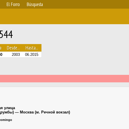
El Forro
Búsqueda
0544
a
Desde...
Hasta...
50
2003
06.2015
я улица
Дружбы) — Москва (м. Речной вокзал)
 Domingo