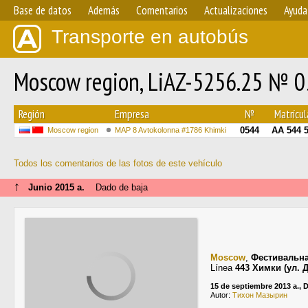
Base de datos
Además
Comentarios
Actualizaciones
Ayuda
Transporte en autobús
Moscow region, LiAZ-5256.25 № 
Región
Empresa
№
Matrícul
0544
АА 544 
Moscow region
MAP 8 Avtokolonna #1786 Khimki
Todos los comentarios de las fotos de este vehículo
↑
Junio 2015 a.
Dado de baja
Moscow
,
Фестивальна
Línea
443 Химки (ул. 
15 de septiembre 2013 a.,
Autor:
Тихон Мазырин