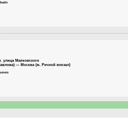
ábado
и
,
улица Маяковского
Павлова) — Москва (м. Речной вокзал)
Jueves