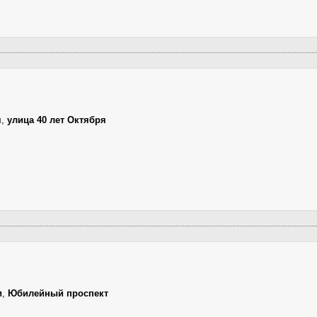
я
,
улица 40 лет Октября
и
,
Юбилейный проспект