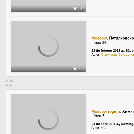
517
Moscow
,
Путилковско
Línea
26
23 de febrero 2013 a., Sáb
Autor:
Станислав Богомоло
455
2013
2011
Moscow region
,
Химк
Línea
3
24 de abril 2011 a., Doming
Autor:
A G