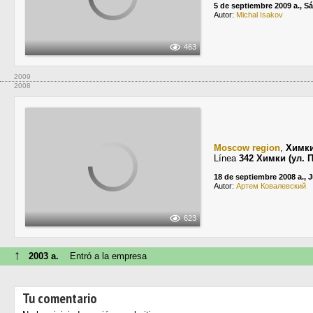
5 de septiembre 2009 a., S
Autor:
Michal Isakov
463
2009
2008
Moscow region
,
Химк
Línea
342 Химки (ул. 
18 de septiembre 2008 a., 
Autor:
Артем Ковалевский
623
↑
2003 a.
Entró a la empresa
Tu comentario