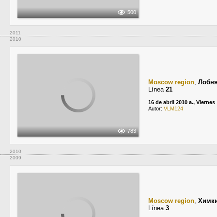
500
2011
2010
Moscow region
,
Лобн
Línea
21
16 de abril 2010 a., Viernes
Autor:
VLM124
783
2010
2009
Moscow region
,
Химк
Línea
3