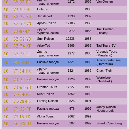
10
BV-93-DB
1172
1986
Van Oosten
туристические
10
VP-99-HJ
Hofstra
1986
10
BX-22-BT
Jan de Wit
1230
1987
10
BZ-59-VN
Apollo Reizen
17105
1988
Другие
Taxi Polman
10
VD-87-LY
19372
1988
туристические
(Didam)
10
BZ-32-YD
Smit Reizen
19236
1988
10
BZ-74-XD
Arke-Tad
3966
1988
Tad Tours BV
Другие
Vreugde Tours
10
BZ-74-LJ
1277
1988
туристические
(Maasland)
Amersfoorts Bloei
10
VF-08-JK
Разные города
1321
1989
(Hilversum)
Другие
10
VF-64-HK
1324
1989
Citax (Tiel)
туристические
Wortelboer
10
VD-20-SV
Разные города
1229
1989
(Naaldwijk)
10
VD-64-YD
Drenthe Tours
17227
1989
10
VF-84-HB
Milot Reizen
1352
1989
10
VK-28-HS
Lanting Reizen
19523
1991
Johny Reizen,
10
VP-50-PF
Разные города
676
1992
Hoensbroek
10
VR-13-LK
Alpha Tours
2067
1992
10
BG-HX-31
Разные города
5307
1992
Streef, Culemborg