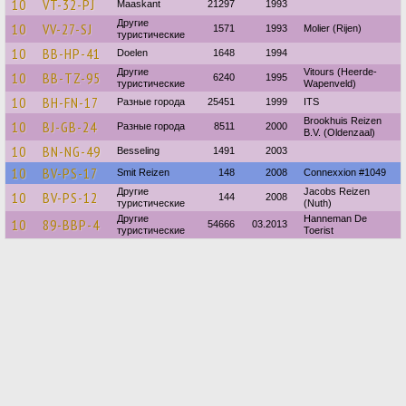
10
VT-32-PJ
Maaskant
21297
1993
Другие
10
VV-27-SJ
1571
1993
Molier (Rijen)
туристические
10
BB-HP-41
Doelen
1648
1994
Другие
Vitours (Heerde-
10
BB-TZ-95
6240
1995
туристические
Wapenveld)
10
BH-FN-17
Разные города
25451
1999
ITS
Brookhuis Reizen
10
BJ-GB-24
Разные города
8511
2000
B.V. (Oldenzaal)
10
BN-NG-49
Besseling
1491
2003
10
BV-PS-17
Smit Reizen
148
2008
Connexxion #1049
Другие
Jacobs Reizen
10
BV-PS-12
144
2008
туристические
(Nuth)
Другие
Hanneman De
10
89-BBP-4
54666
03.2013
туристические
Toerist