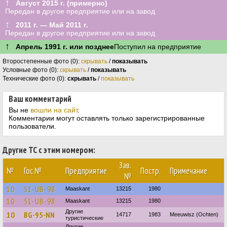
↑
Август 2015 г. (примерно)
Передан в другое предприятие или на завод
↑
2011 г. — Май 2011 г.
Передан в другое предприятие или на завод
↑
Апрель 1991 г. или позднее
Поступил на предприятие
Второстепенные фото (0):
скрывать
/
показывать
Условные фото (0):
скрывать
/
показывать
Технические фото (0):
скрывать
/
показывать
Ваш комментарий
Вы не
вошли на сайт
.
Комментарии могут оставлять только зарегистрированные
пользователи.
Другие ТС с этим номером:
Зав.
№
Гос.№
Предприятие
Постр.
Примечание
№
10
51-UB-98
Maaskant
13215
1980
10
51-UB-98
Maaskant
13215
1980
Другие
10
BG-95-NN
14717
1983
Meeuwisz (Ochten)
туристические
Другие