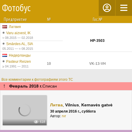
Фотобус
Предприятие
№
Гос.№
Латвия
Varu aizvest, IK
≈ 08.2015 — 02.2018
HP-3503
Smārdes AL, SIA
05.2011 — ≈ 08.2015
Нидерланды
Pasteur Reizen
10
VK-13-VH
≥ 04.1991 — 2011
Все комментарии к фотографиям этого ТС
↑
Февраль 2018 г.
Списан
Литва
,
Vilnius
,
Kernavės gatvė
30 апреля 2016 г., суббота
Автор:
rvr
618