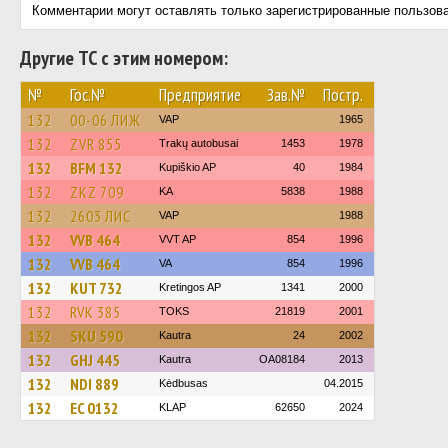
Комментарии могут оставлять только зарегистрированные пользов
Другие ТС с этим номером:
№
Гос.№
Предприятие
Зав.№
Постр.
132
00-06 ЛИЖ
VAP
1965
132
ZVR 855
Trakų autobusai
1453
1978
132
BFM 132
Kupiškio AP
40
1984
132
ZKZ 709
KA
5838
1988
132
2603 ЛИС
VAP
1988
132
VVB 464
VVT AP
854
1996
132
VVB 464
VA
854
1996
132
KUT 732
Kretingos AP
1341
2000
132
RVK 385
TOKS
21819
2001
132
SKU 590
Kautra
24
2002
132
GHJ 445
Kautra
OA08184
2013
132
NDI 889
Kėdbusas
04.2015
132
EC 0132
KLAP
62650
2024