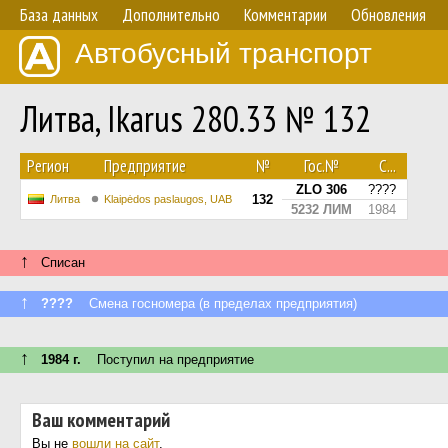
База данных
Дополнительно
Комментарии
Обновления
Автобусный транспорт
Литва, Ikarus 280.33 № 132
Регион
Предприятие
№
Гос.№
С...
ZLO 306
????
132
Литва
Klaipėdos paslaugos, UAB
5232 ЛИМ
1984
↑
Списан
↑
????
Смена госномера (в пределах предприятия)
↑
1984 г.
Поступил на предприятие
Ваш комментарий
Вы не
вошли на сайт
.