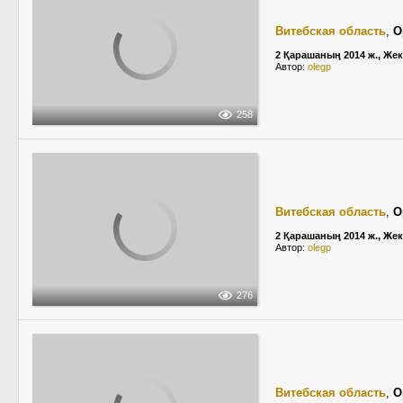
Витебская область
,
О
2 Қарашаның 2014 ж., Жек
Автор:
olegp
258
Витебская область
,
О
2 Қарашаның 2014 ж., Жек
Автор:
olegp
276
Витебская область
,
О