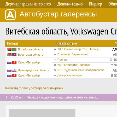
Дерекқорлардағы өзгерістер
Дополнительно
Пікірлер
Обно
Автобустар галереясы
Витебская область, Volkswagen C
Регион
Предприятие
ТК "Новый Поворот" (г. Полоцк)
АМ
Витебская область
Прочие (г. Барановичи)
АК
Брестская область
Прочие
О 16
Санкт-Петербург
ХК "Питеравто" (аренда)
У 9
ИП Студёнова Анна Владимировна
АЕ
Ленинградская область
Дилерские центры
В 5
Санкт-Петербург
Көліктің фотосуреттері бәрі пікірлер
↑
2022 ж.
Передан в другое предприятие или на завод