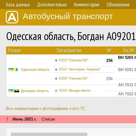
База данных
Дополнительно
Комментарии
Обновления
Автобусный транспорт
Одесская область, Богдан А0920
Регион
Предприятие
№
Гос.№
BH 5265 
ООО "Гленкор-Юг"
256
ООО "Автотранс Украина"
BH 9281 
Одесская область
ООО "Гленкор-Юг"
256
AH 5531 
ООО «Богдан-Авто»
Донецкая область
AH 7022 
Все комментарии к фотографиям этого ТС
↑
Июнь 2021 г.
Списан