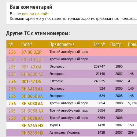
Ваш комментарий
Вы не
вошли на сайт
.
Комментарии могут оставлять только зарегистрированные пользов
Другие ТС с этим номером:
№
Гос.№
Предприятие
Зав.№
Постр.
При
256
97-00 ОДР
Третий автобусный парк
256
80-51 ОДШ
Третий автобусный парк
256
007-40 ОА
Экспресс
269747
1995
256
BH 6600 AC
Экспресс
21140
2002
148
256
001-47 ОА
Югтранс
246525
2002
4
256
BH 3425 AA
Экспресс
524
2005
148
256
BH 0660 AA
Экспресс
524
2005
145
256
BH 3088 AA
Третий автобусный парк
5854
2008
5, Ю
256
BH 3088 AA
Третий автобусный парк
5854
2008
256
BH 3088 AA
Третий автобусный парк
5854
2008
BH 5265 HX
Турист
1438
2007
150
BH 5265 HX
Автотранс Украина
1438
2007
259