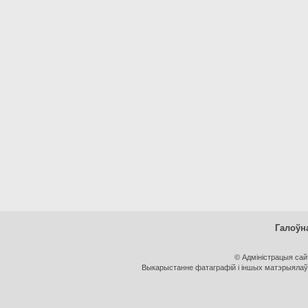
Галоўн
© Адміністрацыя са
Выкарыстанне фатаграфій і іншых матэрыялаў, 