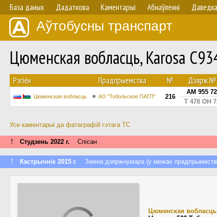
База даных
Дадаткова
Каментарыі
Абнаўленнi
Даведк
Аўтобусны транспарт
Цюменская вобласць, Karosa C9
Рэгіён
Прадпрыемства
№
Дзярж.№
АМ 955 7
216
Цюменская вобласць
АО "Тобольское ПАТП"
Т 478 ОН 7
Усе каментарыі да фатаграфій гэтага ТС
↑
Студзень 2022 г.
Спісан
↑
Кастрычнік 2015 г.
Змена дзяржнумара (у межах прадпрыемств
Цюменская вобласць