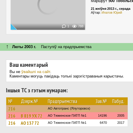
Маршрут
500 Тобольс
21 жніўня 2013 г., серада
Аўтар:
Ипатов Юрий
1
788
↑
Люты 2003 г.
Паступiў на прадпрыемства
Ваш каментарый
Вы не
ўвайшлі на сайт
.
Каментары могуць пакідаць толькі зарэгістраваныя карыстачы.
Іншыя ТС з гэтым нумарам:
№
Дзярж.№
Прадпрыемства
Зав.№
Пабуд.
216
АО Автотранс (Ялуторовск)
216
В 819 УХ 72
АО Тюменское ПАТП №1
14196
2005
216
АО 137 72
АО Тюменское ПАТП №1
6470
2017