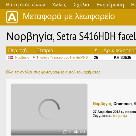
Βάση δεδομένων
Άλλες
Σχόλια
Ενημέρωση
Β
Μεταφορά με λεωφορείο
Νορβηγία, Setra S416HDH faceli
Περιοχή
Εταιρία
#
Αρ. κυκλοφορ
26
KH 83636
Νορβηγία
Thorleifs Transport og Handel ANS
Όλα τα σχόλια στις φωτογραφίες αυτού του οχήματος
Νορβηγία
,
Drammen
,
27 Απριλίου 2012 г., παρα
Συγγραφέας:
bergenga
2
681