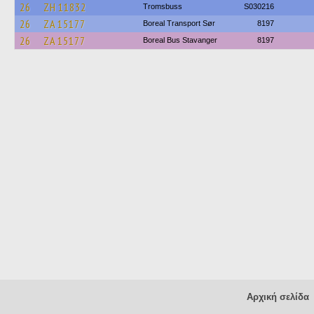
26
ZH 11832
Tromsbuss
S030216
26
ZA 15177
Boreal Transport Sør
8197
26
ZA 15177
Boreal Bus Stavanger
8197
Αρχική σελίδα