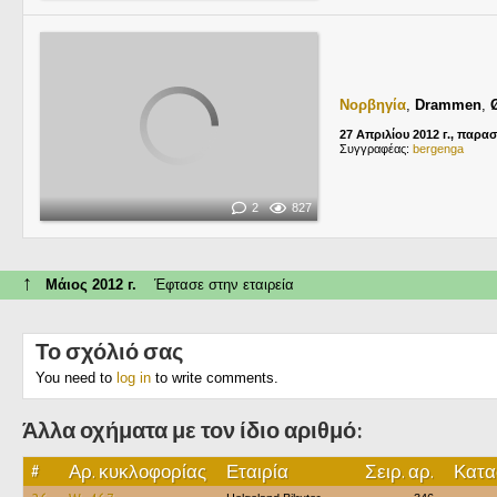
Νορβηγία
,
Drammen
,
27 Απριλίου 2012 г., παρα
Συγγραφέας:
bergenga
2
827
↑
Μάιος 2012 г.
Έφτασε στην εταιρεία
Το σχόλιό σας
You need to
log in
to write comments.
Άλλα οχήματα με τον ίδιο αριθμό:
#
Αρ. κυκλοφορίας
Εταιρία
Σειρ. αρ.
Κατα