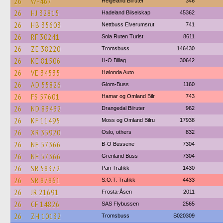
26
W-467
Helgeland Bilruter
346
26
HJ 32815
Hadeland Bilselskap
45362
26
HB 35603
Nettbuss Elverumsrut
741
26
RF 30241
Sola Ruten Turist
8611
26
ZE 38220
Tromsbuss
146430
26
KE 81506
H-O Billag
30642
26
VE 34535
Hølonda Auto
26
AD 55826
Glom-Buss
1160
26
FS 57601
Hamar og Omland Bilr
743
26
ND 83432
Drangedal Bilruter
962
26
KF 11495
Moss og Omland Bilru
17938
26
XR 35920
Oslo, others
832
26
NE 57366
B-O Bussene
7304
26
NE 57366
Grenland Buss
7304
26
SR 58372
Pan Trafikk
1430
26
SR 87861
S.O.T. Trafikk
4433
26
JR 21691
Frosta-Åsen
2011
26
CF 14826
SAS Flybussen
2565
26
ZH 10132
Tromsbuss
S020309