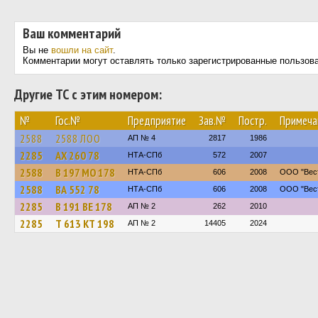
Ваш комментарий
Вы не
вошли на сайт
.
Комментарии могут оставлять только зарегистрированные пользов
Другие ТС с этим номером:
№
Гос.№
Предприятие
Зав.№
Постр.
Примеча
2588
2588 ЛОО
АП № 4
2817
1986
2285
АХ 260 78
НТА-СПб
572
2007
2588
В 197 МО 178
НТА-СПб
606
2008
ООО "Вест
2588
ВА 552 78
НТА-СПб
606
2008
ООО "Вест
2285
В 191 ВЕ 178
АП № 2
262
2010
2285
Т 613 КТ 198
АП № 2
14405
2024