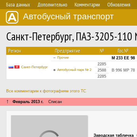
База данных
Дополнительно
Комментарии
Обновления
Автобусный транспорт
Санкт-Петербург, ПАЗ-3205-110
Регион
Предприятие
№
Гос.№
Прочие
М 233 ЕЕ 98
2285
Санкт-Петербург
Автобусный парк № 2
2588
В 996 МР 78
2285
Все комментарии к фотографиям этого ТС
↑
Февраль 2013 г.
Списан
Заводская табличка