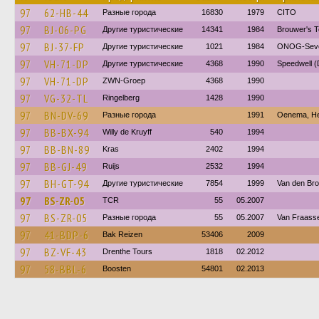
97
62-HB-44
Разные города
16830
1979
CITO
97
BJ-06-PG
Другие туристические
14341
1984
Brouwer's T
97
BJ-37-FP
Другие туристические
1021
1984
ONOG-Sev
97
VH-71-DP
Другие туристические
4368
1990
Speedwell 
97
VH-71-DP
ZWN-Groep
4368
1990
97
VG-32-TL
Ringelberg
1428
1990
97
BN-DV-69
Разные города
1991
Oenema, H
97
BB-BX-94
Willy de Kruyff
540
1994
97
BB-BN-89
Kras
2402
1994
97
BB-GJ-49
Ruijs
2532
1994
97
BH-GT-94
Другие туристические
7854
1999
Van den Bro
97
BS-ZR-05
TCR
55
05.2007
97
BS-ZR-05
Разные города
55
05.2007
Van Fraasse
97
41-BDP-6
Bak Reizen
53406
2009
97
BZ-VF-43
Drenthe Tours
1818
02.2012
97
58-BBL-6
Boosten
54801
02.2013