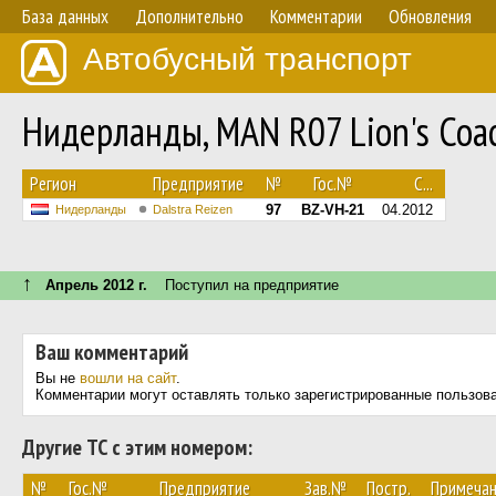
База данных
Дополнительно
Комментарии
Обновления
Автобусный транспорт
Нидерланды, MAN R07 Lion's Co
Регион
Предприятие
№
Гос.№
С...
97
BZ-VH-21
04.2012
Нидерланды
Dalstra Reizen
↑
Апрель 2012 г.
Поступил на предприятие
Ваш комментарий
Вы не
вошли на сайт
.
Комментарии могут оставлять только зарегистрированные пользов
Другие ТС с этим номером:
№
Гос.№
Предприятие
Зав.№
Постр.
Примеча