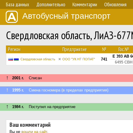
База данных
Дополнительно
Комментарии
Обновления
Автобусный транспорт
Свердловская область, ЛиАЗ-67
Регион
Предприятие
№
Гос.№
Е 393 АВ 6
741
Свердловская область
ООО "УК НТ ПОПАТ"
6495 СВН
↑
2001 г.
Списан
↑
1995 г.
Смена госномера (в пределах предприятия)
↑
1984 г.
Поступил на предприятие
Ваш комментарий
Вы не
вошли на сайт
.