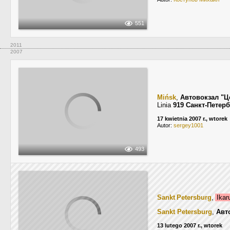
551
2011
2007
Mińsk
,
Автовокзал "
Linia
919 Санкт-Петер
17 kwietnia 2007 r., wtorek
Autor:
sergey1001
493
Sankt Petersburg
,
Ikar
Sankt Petersburg
,
Авт
13 lutego 2007 r., wtorek