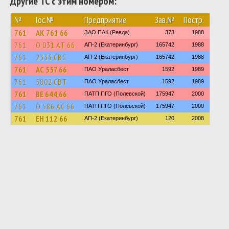
Другие ТС с этим номером:
№
Гос.№
Предприятие
Зав.№
Постр.
761
АК 761 66
ЗАО ПАК (Ревда)
373
1988
761
О 031 АТ 66
АП-2 (Екатеринбург)
165742
1988
761
2335 СВС
АП-2 (Екатеринбург)
165742
1988
761
АС 557 66
ПАО Ураласбест
1592
1989
761
5802 СВТ
ПАО Ураласбест
1592
1989
761
ВЕ 644 66
ПАТП ПГО (Полевской)
175947
2000
761
О 586 АС 66
ПАТП ПГО (Полевской)
175947
2000
761
ЕН 112 66
АП-2 (Екатеринбург)
120
2008