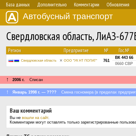
База данных
Дополнительно
Комментарии
Обновления
Автобусный транспорт
Свердловская область, ЛиАЗ-67
Регион
Предприятие
№
Гос.№
ВК 443 66
761
Свердловская область
ООО "УК НТ ПОПАТ"
0660 СВР
↑
2006 г.
Списан
↑
Январь 1998 г. — ????
Смена госномера (в пределах предприя
Ваш комментарий
Вы не
вошли на сайт
.
Комментарии могут оставлять только зарегистрированные пользов