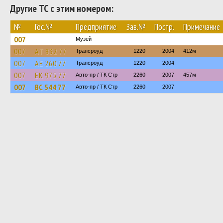
Другие ТС с этим номером:
№
Гос.№
Предприятие
Зав.№
Постр.
Примечание
007
Музей
007
АТ 832 77
Трансроуд
1220
2004
412м
007
АЕ 260 77
Трансроуд
1220
2004
007
ЕК 975 77
Авто-пр / ТК Стр
2260
2007
457м
007
ВС 544 77
Авто-пр / ТК Стр
2260
2007