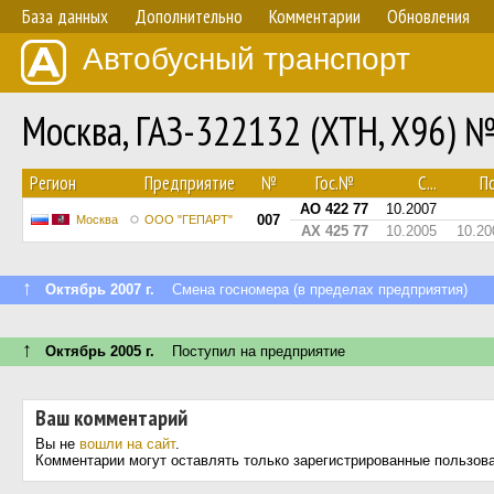
База данных
Дополнительно
Комментарии
Обновления
Автобусный транспорт
Москва, ГАЗ-322132 (XTH, X96) 
Регион
Предприятие
№
Гос.№
С...
По
АО 422 77
10.2007
007
Москва
ООО "ГЕПАРТ"
АХ 425 77
10.2005
10.20
↑
Октябрь 2007 г.
Смена госномера (в пределах предприятия)
↑
Октябрь 2005 г.
Поступил на предприятие
Ваш комментарий
Вы не
вошли на сайт
.
Комментарии могут оставлять только зарегистрированные пользов