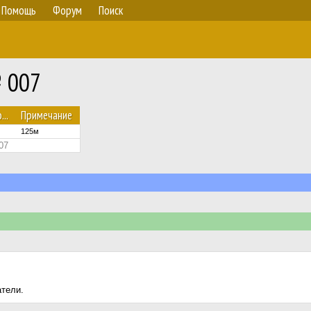
Помощь
Форум
Поиск
№ 007
...
Примечание
125м
07
атели.