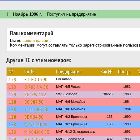
↑
Ноябрь 1986 г.
Поступил на предприятие
Ваш комментарий
Вы не
вошли на сайт
.
Комментарии могут оставлять только зарегистрированные пользов
Другие ТС с этим номером:
№
Гос.№
Предприятие
Зав.№
Постр.
159
ST-FO 1590
Forsmann
128
О 788 НА 50
МАП №5 Чехов
1981
159
SG-SW 112
SWS Solingen
38225
1983
128
ВС 987 50
МАП №6 Можайск
1984
128
Т 416 НК 50
МАП №6 Можайск
1984
128
ВЕ 904 50
МАП №2 Бронницы
133
1990
128
А 471 МР 50
МАП №2 Бронницы
133
1990
128
М 604 МХ 50
МАП №12 Электросталь
1991
159
MK-V 159
MVG Lüdenscheid
482
1993