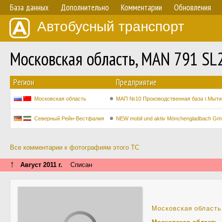
База данных
Дополнительно
Комментарии
Обновления
Автобусный транспорт
Московская область, MAN 791 S
Регион
Предприятие
Московская область
МАП №10 Производственная база г.Мыт
Северный Рейн-Вестфалия
NEW mobil und aktiv Mönchengladbach G
Все комментарии к фотографиям этого ТС
↑
Август 2011 г.
Списан
Московская область