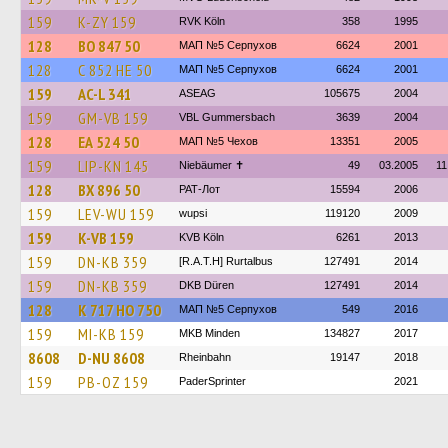
159
K-ZY 159
RVK Köln
358
1995
128
ВО 847 50
МАП №5 Серпухов
6624
2001
128
С 852 НЕ 50
МАП №5 Серпухов
6624
2001
159
AC-L 341
ASEAG
105675
2004
159
GM-VB 159
VBL Gummersbach
3639
2004
128
ЕА 524 50
МАП №5 Чехов
13351
2005
159
LIP-KN 145
Niebäumer ✝︎
49
03.2005
11
128
ВХ 896 50
РАТ-Лот
15594
2006
159
LEV-WU 159
wupsi
119120
2009
159
K-VB 159
KVB Köln
6261
2013
159
DN-KB 359
[R.A.T.H] Rurtalbus
127491
2014
159
DN-KB 359
DKB Düren
127491
2014
128
К 717 НО 750
МАП №5 Серпухов
549
2016
159
MI-KB 159
MKB Minden
134827
2017
8608
D-NU 8608
Rheinbahn
19147
2018
159
PB-OZ 159
PaderSprinter
2021