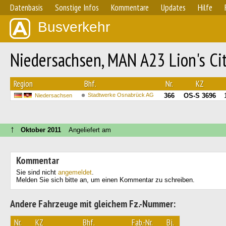
Datenbasis
Sonstige Infos
Kommentare
Updates
Hilfe
Busverkehr
Niedersachsen, MAN A23 Lion's Ci
Region
Bhf.
Nr.
KZ
Stadtwerke Osnabrück AG
366
OS-S 3696
Niedersachsen
↑
Oktober 2011
Angeliefert am
Kommentar
Sie sind nicht
angemeldet
.
Melden Sie sich bitte an, um einen Kommentar zu schreiben.
Andere Fahrzeuge mit gleichem Fz.-Nummer:
Nr.
KZ
Bhf.
Fab.-Nr.
Bj.