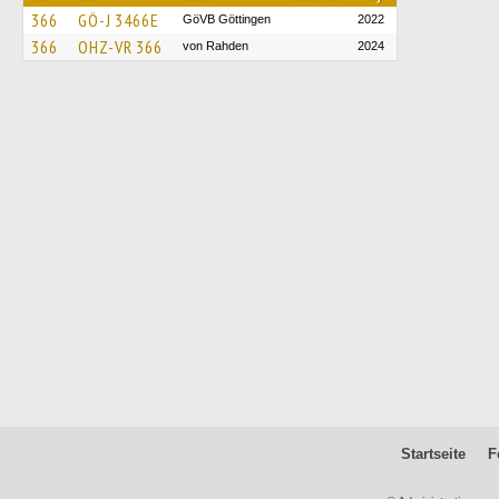
366
GÖ-J 3466E
GöVB Göttingen
2022
366
OHZ-VR 366
von Rahden
2024
Startseite
F