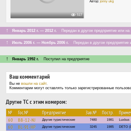
Автор:
jonny ukg
517
↑
Январь 2012 г. — 2012 г.
Передан в другое предприятие или на 
↑
Июль 2006 г. — Ноябрь 2006 г.
Передан в другое предприятие и
↑
Январь 1992 г.
Поступил на предприятие
Ваш комментарий
Вы не
вошли на сайт
.
Комментарии могут оставлять только зарегистрированные пользов
Другие ТС с этим номером:
№
Гос.№
Предприятие
Зав.№
Постр.
Приме
60
BB-12-NJ
Другие туристические
7480
1981
Luxbus
60
BL-91-HP
Другие туристические
3245
1985
DETO (D