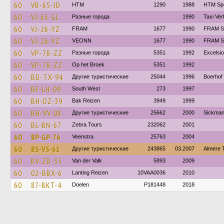
60
VB-65-JD
HTM
1290
1988
HTM Spe
60
VJ-65-GL
Разные города
1990
Taxi Ver
60
VJ-26-YZ
FRAM
1677
1990
FRAM Sp
60
VJ-26-YZ
VEONN
1677
1990
FRAM S
60
VP-78-ZZ
Разные города
5351
1992
Excelsio
60
VP-78-ZZ
Op het Broek
5351
1992
60
BD-TX-94
Другие туристические
25044
1996
Boerhof
60
BF-LH-09
South West
273
1997
60
BH-DZ-39
Bak Reizen
3949
1999
60
BH-VV-08
Другие туристические
25662
2000
Sickman
60
BL-BN-67
Zebra Tours
232062
2001
60
BP-GP-76
Veenstra
25763
2004
60
BS-VS-61
Другие туристические
243865
03.2007
Almere 
60
BV-ZD-35
Van der Valk
5893
2009
60
02-BBX-6
Lanting Reizen
10VAA0036
2010
60
87-BKT-4
Doelen
P181448
2018