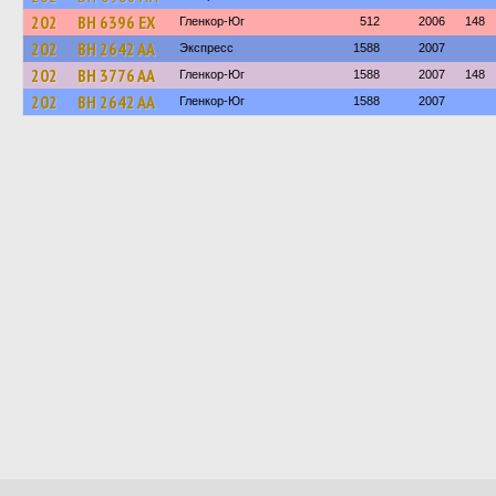
202
BH 6396 EX
Гленкор-Юг
512
2006
148
202
BH 2642 AA
Экспресс
1588
2007
202
BH 3776 AA
Гленкор-Юг
1588
2007
148
202
BH 2642 AA
Гленкор-Юг
1588
2007