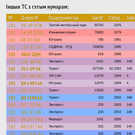
Іншыя ТС з гэтым нумарам:
№
Дзярж.№
Прадпрыемства
Зав.№
Пабуд.
Заўв
202
09-49 ОЕЖ
Третий автобусный парк
50743
1976
202
54-93 ОДШ
Измаилавтотранс
79083
1979
202
08-87 ОЕЕ
Югтранс
788
1981
202
233-65 ОА
СЕДИНА - ЛТД
703635
1985
202
4862 ОДМ
Югтранс
619
1986
202
226-46 ОВ
Экспресс
1441
1989
148
202
012-09 ОА
Турист
227340
02.1992
168
202
BH 1483 AA
ЭЯ САН
12479
1994
4
202
BH 1483 AA
Югтранс
12479
1994
4
202
011-63 ОА
Турист
13256
1995
168
202
BH 1688 AA
Турист
113
2002
168
202
017-23 ОА
Экспресс
233
2003
148
202
461-85 ОВ
Экспресс
233
2003
148
202
BH 0179 AA
Маршрут
1141
2005
202
BH 1377 AA
Экспресс
316
2005
145
202
BH 0906 AA
Экспресс
316
2005
145