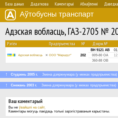
База даных
Дадаткова
Каментарыі
Абнаўленнi
Даведк
Аўтобусны транспарт
Адэская вобласць, ГАЗ-2705 № 2
Рэгіён
Прадпрыемства
№
Дзярж.№
BH 9121 AB
01
202
009-80 ОА
12
Адэская вобласць
ООО "Маршрут"
360-88 ОВ
↑
Студзень 2005 г.
Змена дзяржнумара (у межах прадпрыемства)
↑
Снежань 2003 г.
Змена дзяржнумара (у межах прадпрыемства)
Ваш каментарый
Вы не
ўвайшлі на сайт
.
Каментары могуць пакідаць толькі зарэгістраваныя карыстачы.