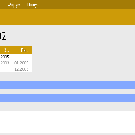
а
Форум
Пошук
02
З...
Па...
.2005
.2003
01.2005
12.2003