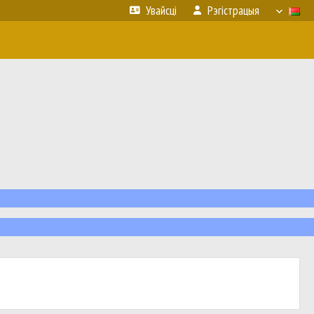
Увайсці
Рэгістрацыя