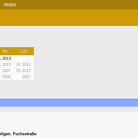
Meklēt
No...
Līdz...
1.2013
1.2013
01.2013
2007
01.2013
2000
2007
eilgen
,
Fuchsstraße