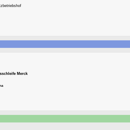
tzbetriebshof
sschleife Merck
ena