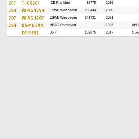
207
F-IC 8207
ICB Frankfurt
16775
2016
294
WI-VG 1294
ESWE Wiesbaden
139444
2020
207
WI-VG 1207
ESWE Wiesbaden
141731
2021
294
DA-MO 294
HEAG Darmstadt
2025
AirL
OF-P 832
Böhm
132875
2017
Oper