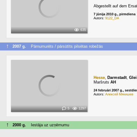
Abgestellt auf dem Ersa
7 jūnija 2010 g., pirmdiena
Autors:
9122_DA
635
↑
2007 g.
Pārnumurēts / pārsūtīts pilsētas robežās
Hesse
,
Darmstadt
,
Glei
Maršruts
AH
24 februāri 2007 g., sestdi
Autors:
Алексей Мякишев
5
1297
↑
2000 g.
Iestāja uz uzņēmumu