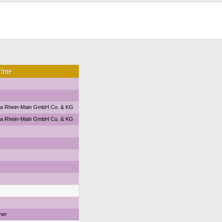
zīme
na Rhein-Main GmbH Co. & KG
na Rhein-Main GmbH Co. & KG
iner