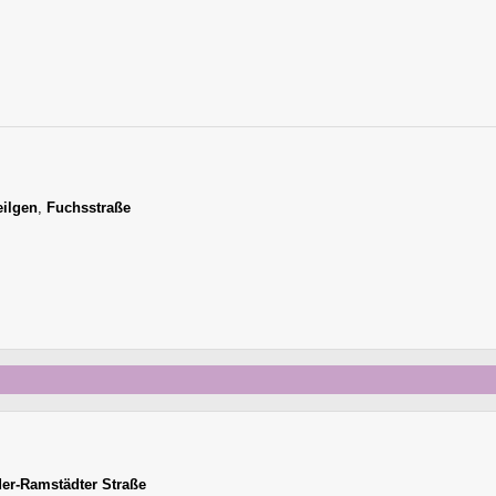
eilgen
,
Fuchsstraße
der-Ramstädter Straße