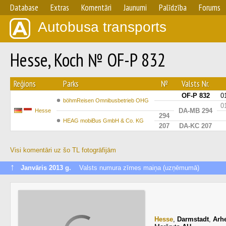
Database
Extras
Komentāri
Jaunumi
Palīdzība
Forums
Autobusa transports
Hesse, Koch № OF-P 832
Reģions
Parks
№
Valsts Nr.
OF-P 832
0
böhmReisen Omnibusbetrieb OHG
0
DA-MB 294
Hesse
294
HEAG mobiBus GmbH & Co. KG
207
DA-KC 207
Visi komentāri uz šo TL fotogrāfijām
↑
Janvāris 2013 g.
Valsts numura zīmes maiņa (uzņēmumā)
Hesse
,
Darmstadt
,
Arh