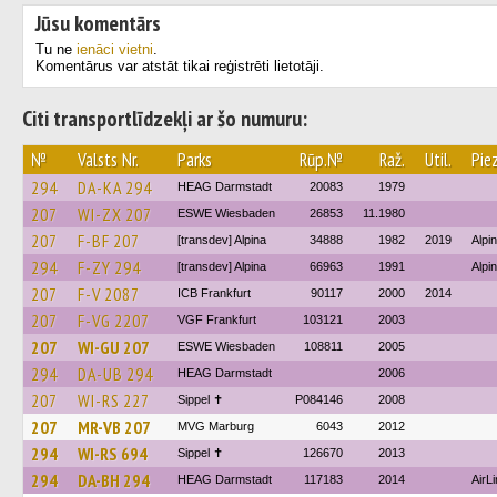
Jūsu komentārs
Tu ne
ienāci vietni
.
Komentārus var atstāt tikai reģistrēti lietotāji.
Citi transportlīdzekļi ar šo numuru:
№
Valsts Nr.
Parks
Rūp.№
Raž.
Util.
Pie
294
DA-KA 294
HEAG Darmstadt
20083
1979
207
WI-ZX 207
ESWE Wiesbaden
26853
11.1980
207
F-BF 207
[transdev] Alpina
34888
1982
2019
Alpi
294
F-ZY 294
[transdev] Alpina
66963
1991
Alpi
207
F-V 2087
ICB Frankfurt
90117
2000
2014
207
F-VG 2207
VGF Frankfurt
103121
2003
207
WI-GU 207
ESWE Wiesbaden
108811
2005
294
DA-UB 294
HEAG Darmstadt
2006
207
WI-RS 227
Sippel ✝︎
P084146
2008
207
MR-VB 207
MVG Marburg
6043
2012
294
WI-RS 694
Sippel ✝︎
126670
2013
294
DA-BH 294
HEAG Darmstadt
117183
2014
AirL