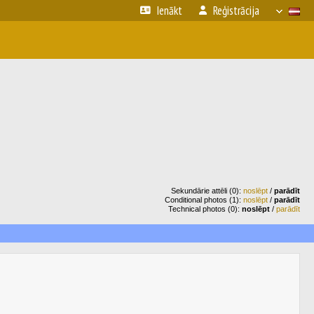
Ienākt
Reģistrācija
Sekundārie attēli (0):
noslēpt
/
parādīt
Conditional photos (1):
noslēpt
/
parādīt
Technical photos (0):
noslēpt
/
parādīt