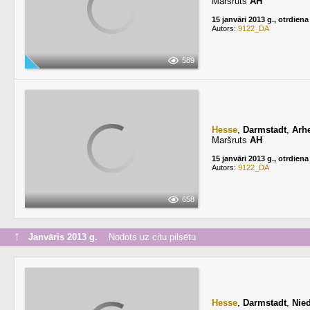
Maršruts
AH
15 janvāri 2013 g., otrdiena
Autors:
9122_DA
589
Hesse
,
Darmstadt
,
Arh
Maršruts
AH
15 janvāri 2013 g., otrdiena
Autors:
9122_DA
658
↑
Janvāris 2013 g.
Nodots uz citu pilsētu
Hesse
,
Darmstadt
,
Nie