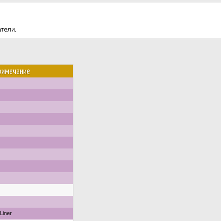
атели.
римечание
rLiner