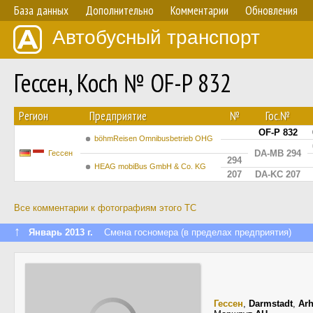
База данных
Дополнительно
Комментарии
Обновления
Автобусный транспорт
Гессен, Koch № OF-P 832
Регион
Предприятие
№
Гос.№
OF-P 832
böhmReisen Omnibusbetrieb OHG
DA-MB 294
Гессен
294
HEAG mobiBus GmbH & Co. KG
207
DA-KC 207
Все комментарии к фотографиям этого ТС
↑
Январь 2013 г.
Смена госномера (в пределах предприятия)
Гессен
,
Darmstadt
,
Arh