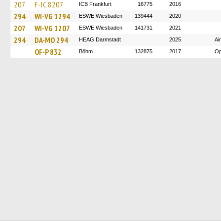
207
F-IC 8207
ICB Frankfurt
16775
2016
294
WI-VG 1294
ESWE Wiesbaden
139444
2020
207
WI-VG 1207
ESWE Wiesbaden
141731
2021
294
DA-MO 294
HEAG Darmstadt
2025
Ai
OF-P 832
Böhm
132875
2017
Op