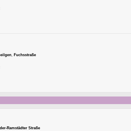
к
eilgen
,
Fuchsstraße
к
der-Ramstädter Straße