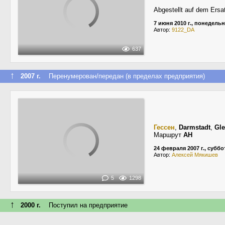
Abgestellt auf dem Ersa
7 июня 2010 г., понедель
Автор:
9122_DA
637
↑
2007 г.
Перенумерован/передан (в пределах предприятия)
Гессен
,
Darmstadt
,
Gle
Маршрут
AH
24 февраля 2007 г., суббо
Автор:
Алексей Мякишев
5
1298
↑
2000 г.
Поступил на предприятие