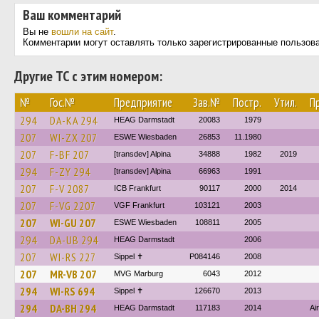
Ваш комментарий
Вы не
вошли на сайт
.
Комментарии могут оставлять только зарегистрированные пользов
Другие ТС с этим номером:
№
Гос.№
Предприятие
Зав.№
Постр.
Утил.
П
294
DA-KA 294
HEAG Darmstadt
20083
1979
207
WI-ZX 207
ESWE Wiesbaden
26853
11.1980
207
F-BF 207
[transdev] Alpina
34888
1982
2019
294
F-ZY 294
[transdev] Alpina
66963
1991
207
F-V 2087
ICB Frankfurt
90117
2000
2014
207
F-VG 2207
VGF Frankfurt
103121
2003
207
WI-GU 207
ESWE Wiesbaden
108811
2005
294
DA-UB 294
HEAG Darmstadt
2006
207
WI-RS 227
Sippel ✝︎
P084146
2008
207
MR-VB 207
MVG Marburg
6043
2012
294
WI-RS 694
Sippel ✝︎
126670
2013
294
DA-BH 294
HEAG Darmstadt
117183
2014
Ai