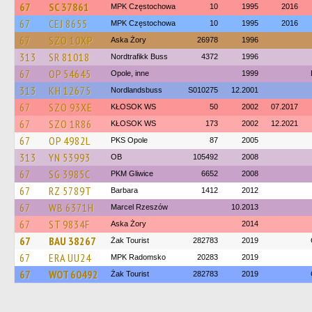
67
SC 37861
MPK Częstochowa
10
1995
2016
67
CEJ 8655
MPK Częstochowa
10
1995
2016
67
SZO 10XP
Aska Żory
26978
1996
313
SR 81018
Nordtrafikk Buss
4372
1996
67
OP 54645
Opole, inne
1999
313
KH 12675
Nordlandsbuss
S010275
12.2001
67
SZO 93XE
KŁOSOK WS
50
2002
07.2017
67
SZO 1R86
KŁOSOK WS
173
2002
12.2021
67
OP 4982L
PKS Opole
87
2005
313
YN 53993
OB
105492
2008
67
SG 3985C
PKM Gliwice
6652
2008
67
RZ 5789T
Barbara
1412
2012
67
WB 6371H
Marcel Rzeszów
10.2013
67
ST 9834F
Aska Żory
2014
67
BAU 38267
Żak Tourist
282783
2019
67
ERA UU24
MPK Radomsko
20283
2019
67
WOT 60492
Żak Tourist
282783
2019