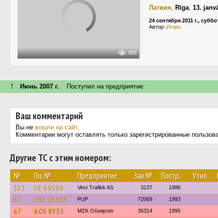
Латвия
,
Rīga
,
13. janv
24 сентября 2011 г., суббо
Автор:
Игорь
368
↑
Июнь 2007 г.
Поступил на предприятие
Ваш комментарий
Вы не
вошли на сайт
.
Комментарии могут оставлять только зарегистрированные пользов
Другие ТС с этим номером:
№
Гос.№
Предприятие
Зав.№
Постр.
Утил.
313
UE 69399
Vest Trafikk AS
3137
1986
67
SBE 26503
PUP
72069
1993
67
KOS 8Y35
MZK Oświęcim
36314
1995