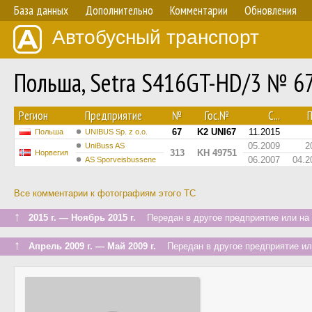
База данных
Дополнительно
Комментарии
Обновления
Автобусный транспорт
Польша, Setra S416GT-HD/3 № 6
Регион
Предприятие
№
Гос.№
С...
П
67
K2 UNI67
11.2015
Польша
UNIBUS Sp. z o.o.
05.2009
2
UniBuss AS
313
KH 49751
Норвегия
06.2007
04.2
AS Sporveisbussene
Все комментарии к фотографиям этого ТС
↑
2015 г. — Ноябрь 2015 г.
Передан в другое предприятие или на 
↑
Апрель 2009 г. — Май 2009 г.
Передан в другое предприятие ил