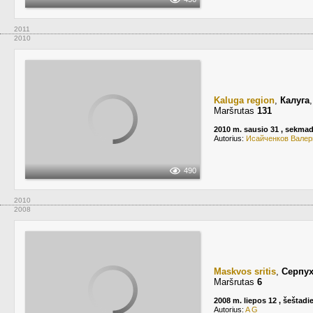
2011
2010
Kaluga region
,
Калуга
Maršrutas
131
2010 m. sausio 31 , sekmad
Autorius:
Исайченков Валер
490
2010
2008
Maskvos sritis
,
Серпу
Maršrutas
6
2008 m. liepos 12 , šeštadi
Autorius:
A G