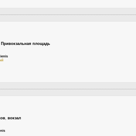
,
Привокзальная площадь
ienis
ий
хов
,
вокзал
enis