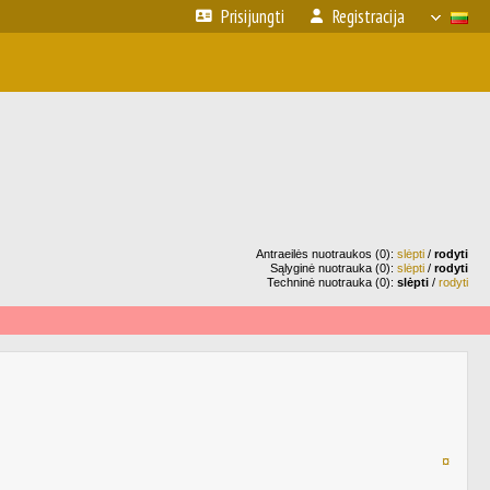
Prisijungti
Registracija
Antraeilės nuotraukos (0):
slėpti
/
rodyti
Sąlyginė nuotrauka (0):
slėpti
/
rodyti
Techninė nuotrauka (0):
slėpti
/
rodyti
¤