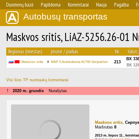
Duomenų bazė
Papildoma
Komentarai
Nauja
Pagalba
F
Autobusų transportas
Maskvos sritis, LiAZ-5256.26-01 N
Regionas (miestas)
Įmonė / parkas
Nr.
Valst. 
ВХ 336
213
Maskvos sritis
MAP-5 Avtokolonna #1790 Serpukhov
ВК 128
Visi šios TP nuotraukų komentarai
↑
2020 m. gruodis
Nurašytas
Maskvos sritis
,
Серпу
Maršrutas
8
2013 m. liepos 11 , ketvirta