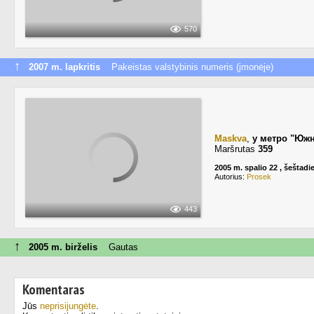
570
↑
2007 m. lapkritis
Pakeistas valstybinis numeris (įmonėje)
Maskva
,
у метро "Юж
Maršrutas
359
2005 m. spalio 22 , šeštadi
Autorius:
Prosek
443
↑
2005 m. birželis
Gautas
Komentaras
Jūs
neprisijungėte
.