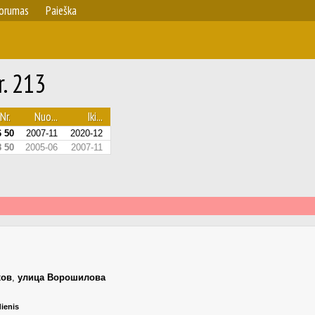
orumas
Paieška
r. 213
Nr.
Nuo...
Iki...
 50
2007-11
2020-12
 50
2005-06
2007-11
хов
,
улица Ворошилова
dienis