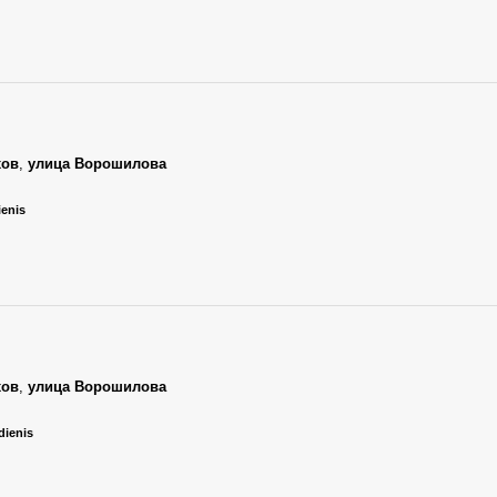
хов
,
улица Ворошилова
ienis
хов
,
улица Ворошилова
dienis