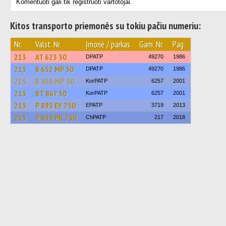
Komentuoti gali tik registruoti vartotojai.
Kitos transporto priemonės su tokiu pačiu numeriu:
Nr.
Valst. Nr.
Įmonė / parkas
Gam. Nr.
Pag.
213
АТ 623 50
DPATP
49270
1986
213
В 652 МР 50
DPATP
49270
1986
213
В 456 МР 50
KorPATP
6257
2001
213
ВТ 867 50
KorPATP
6257
2001
213
Р 893 ЕУ 750
EPATP
3719
2013
213
Р 835 РК 750
ChPATP
217
2018