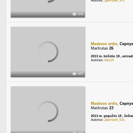
Autorius:
Дмитрий_931
341
Maskvos sritis
,
Серпу
Maršrutas
26
2013 m. birželio 18 , antrad
Autorius:
Alex25
657
Maskvos sritis
,
Серпу
Maršrutas
23
2013 m. gegužės 18 , šešta
Autorius:
Дмитрий_931