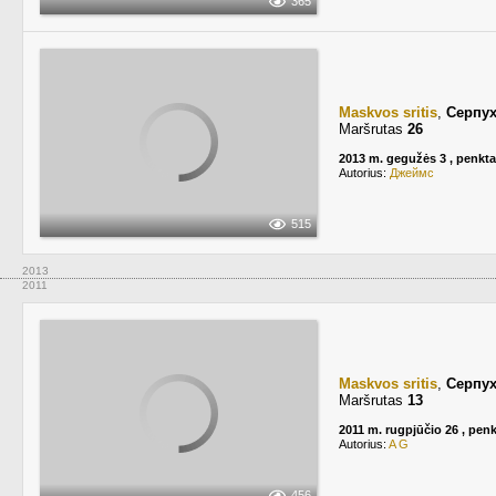
365
Maskvos sritis
,
Серпух
Maršrutas
26
2013 m. gegužės 3 , penkta
Autorius:
Джеймс
515
2013
2011
Maskvos sritis
,
Серпу
Maršrutas
13
2011 m. rugpjūčio 26 , pen
Autorius:
A G
456