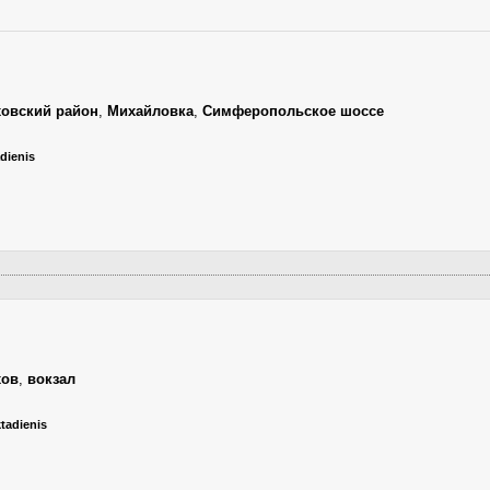
овский район
,
Михайловка
,
Симферопольское шоссе
dienis
хов
,
вокзал
ktadienis