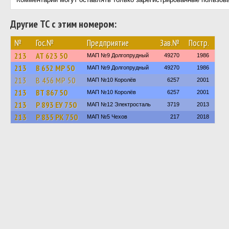
Другие ТС с этим номером:
№
Гос.№
Предприятие
Зав.№
Постр.
213
АТ 623 50
МАП №9 Долгопрудный
49270
1986
213
В 652 МР 50
МАП №9 Долгопрудный
49270
1986
213
В 456 МР 50
МАП №10 Королёв
6257
2001
213
ВТ 867 50
МАП №10 Королёв
6257
2001
213
Р 893 ЕУ 750
МАП №12 Электросталь
3719
2013
213
Р 835 РК 750
МАП №5 Чехов
217
2018