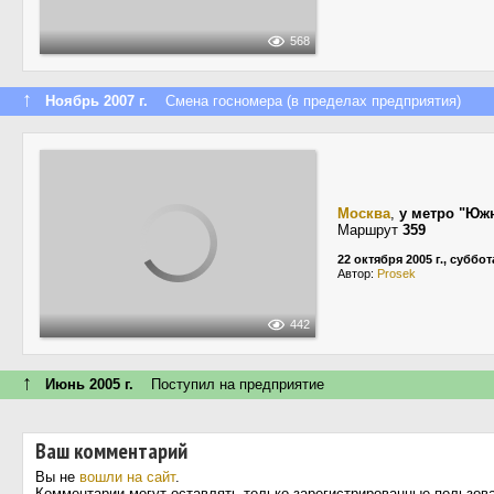
568
↑
Ноябрь 2007 г.
Смена госномера (в пределах предприятия)
Москва
,
у метро "Юж
Маршрут
359
22 октября 2005 г., суббот
Автор:
Prosek
442
↑
Июнь 2005 г.
Поступил на предприятие
Ваш комментарий
Вы не
вошли на сайт
.
Комментарии могут оставлять только зарегистрированные пользов