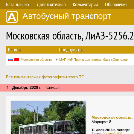
База данных
Дополнительно
Комментарии
Обновления
Автобусный транспорт
Московская область, ЛиАЗ-5256.
Регион
Предприятие
Московская область
МАП №5 Производственная база г.Серпухов
Все комментарии к фотографиям этого ТС
↑
Декабрь 2020 г.
Списан
Московская область
,
Маршрут
8
11 июля 2013 г., четверг
Автор:
Дмитрий_931