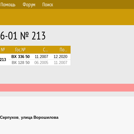
Помощь
Форум
Поиск
26-01 № 213
№
Гос.№
С...
По...
ВХ 336 50
11.2007
12.2020
213
ВК 128 50
06.2005
11.2007
Серпухов
,
улица Ворошилова