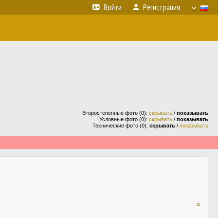
Войти
Регистрация
Второстепенные фото (0):
скрывать
/
показывать
Условные фото (0):
скрывать
/
показывать
Технические фото (0):
скрывать
/
показывать
¤