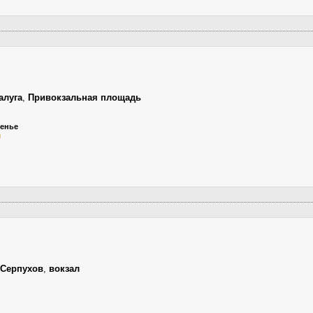
алуга
,
Привокзальная площадь
сенье
й
Серпухов
,
вокзал