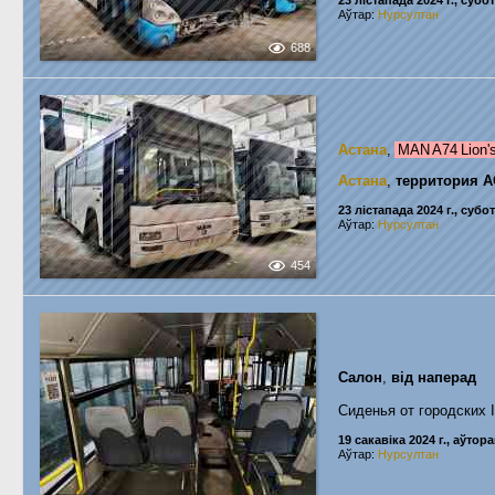
23 лістапада 2024 г., субо
Аўтар:
Нурсултан
688
Астана
,
MAN A74 Lion'
Астана
,
территория А
23 лістапада 2024 г., субо
Аўтар:
Нурсултан
454
Салон
,
вiд наперад
Сиденья от городских Ir
19 сакавіка 2024 г., аўтора
Аўтар:
Нурсултан