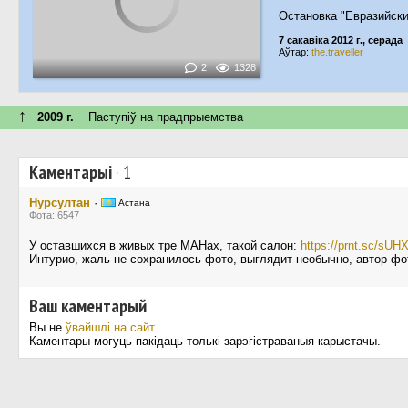
Остановка "Евразийск
7 сакавіка 2012 г., серада
Аўтар:
the.traveller
2
1328
↑
2009 г.
Паступiў на прадпрыемства
Каментарыі
·
1
Нурсултан
·
Астана
Фота: 6547
У оставшихся в живых тре МАНах, такой салон:
https://prnt.sc/s
Интурио, жаль не сохранилось фото, выглядит необычно, автор фо
Ваш каментарый
Вы не
ўвайшлі на сайт
.
Каментары могуць пакідаць толькі зарэгістраваныя карыстачы.