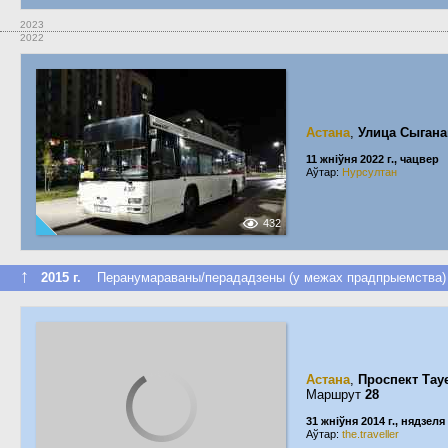
2023
2022
Астана
,
Улица Сыгана
11 жніўня 2022 г., чацвер
Аўтар:
Нурсултан
432
↑
2015 г.
Перанумараваны/перададзены (у межах прадпрыемства)
Астана
,
Проспект Тау
Маршрут
28
31 жніўня 2014 г., нядзеля
Аўтар:
the.traveller