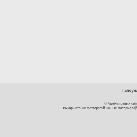
Галоўн
© Адміністрацыя са
Выкарыстанне фатаграфій і іншых матэрыялаў, 