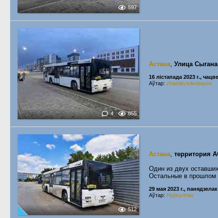
597
Астана
,
Улица Сыгана
16 лістапада 2023 г., чацв
Аўтар:
zhaslan.tuleubayev
4
855
Астана
,
территория А
Один из двух оставши
Остальные в прошлом 
29 мая 2023 г., панядзелак
Аўтар:
Нурсултан
512