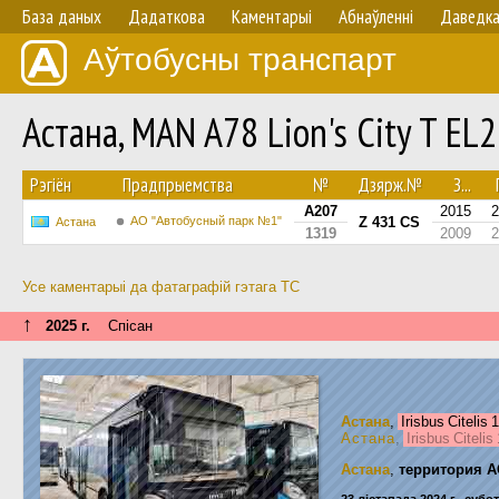
База даных
Дадаткова
Каментарыі
Абнаўленнi
Даведк
Аўтобусны транспарт
Астана, MAN A78 Lion's City T E
Рэгіён
Прадпрыемства
№
Дзярж.№
З...
A207
2015
2
АО "Автобусный парк №1"
Z 431 CS
Астана
1319
2009
2
Усе каментарыі да фатаграфій гэтага ТС
↑
2025 г.
Спісан
Астана
,
Irisbus Citelis
Астана
,
Irisbus Citeli
Астана
,
территория А