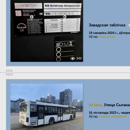
Завадская таблічка
19 сакавіка 2024 г., аўтора
Аўтар:
Нурсултан
349
2024
2023
Астана
,
Улица Сыгана
16 лістапада 2023 г., чацв
Аўтар:
zhaslan.tuleubayev