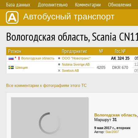
База данных
Дополнительно
Комментарии
Обновления
Автобусный транспорт
Вологодская область, Scania CN
Регион
Предприятие
№
Гос.№
АК 324 35
0
Вологодская область
ООО "Новотранс"
1
Nobina Sverige AB
4205
DKR 670
Швеция
0
Swebus AB
Все комментарии к фотографиям этого ТС
Вологодская область
Маршрут
31
9 мая 2017 г., вторник
Автор:
Star2007