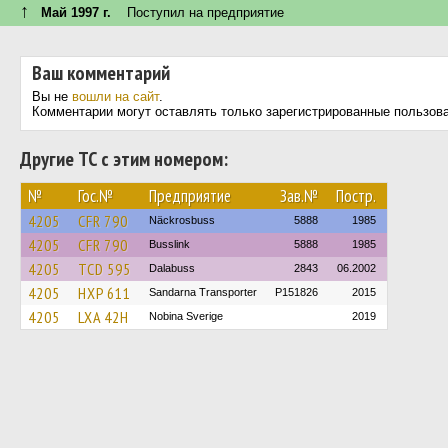
↑
Май 1997 г.
Поступил на предприятие
Ваш комментарий
Вы не
вошли на сайт
.
Комментарии могут оставлять только зарегистрированные пользов
Другие ТС с этим номером:
№
Гос.№
Предприятие
Зав.№
Постр.
4205
CFR 790
Näckrosbuss
5888
1985
4205
CFR 790
Busslink
5888
1985
4205
TCD 595
Dalabuss
2843
06.2002
4205
HXP 611
Sandarna Transporter
P151826
2015
4205
LXA 42H
Nobina Sverige
2019