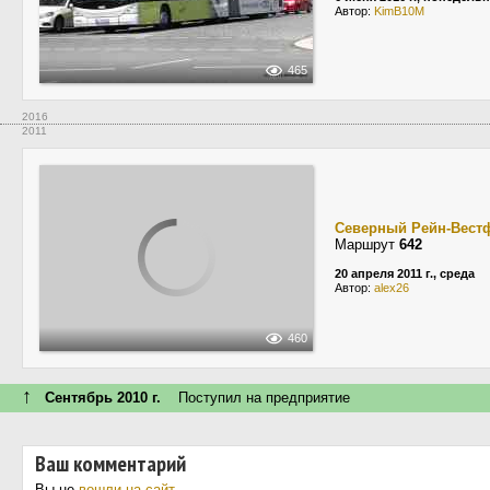
Автор:
KimB10M
465
2016
2011
Северный Рейн-Вест
Маршрут
642
20 апреля 2011 г., среда
Автор:
alex26
460
↑
Сентябрь 2010 г.
Поступил на предприятие
Ваш комментарий
Вы не
вошли на сайт
.