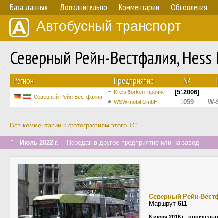
База данных
Дополнительно
Комментарии
Обновления
Автобусный транспорт
Северный Рейн-Вестфалия, Hess
Регион
Предприятие
№
[512006]
Kreis Borken, прочие
Северный Рейн-Вестфалия
1059
W-
WSW mobil GmbH
Все комментарии к фотографиям этого ТС
↑
Июль 2022 г.
Передан в другое предприятие или на завод
Северный Рейн-Вест
Маршрут
611
6 июня 2016 г., понедель