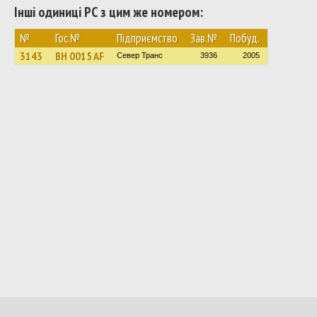
Інші одиниці РС з цим же номером:
№
Гос.№
Підприємство
Зав.№
Побуд.
3143
BH 0015 AF
Север Транс
3936
2005