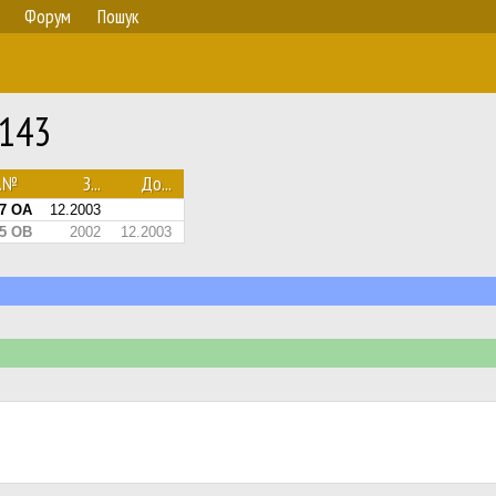
Форум
Пошук
3143
с.№
З...
До...
27 ОА
12.2003
45 ОВ
2002
12.2003