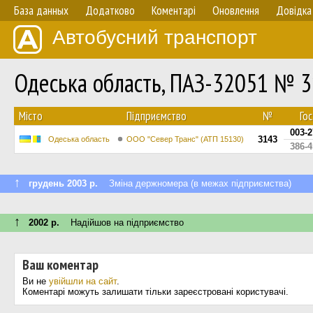
База данных
Додатково
Коментарі
Оновлення
Довідка
Автобусний транспорт
Одеська область, ПАЗ-32051 № 
Мiсто
Підприємство
№
Го
003-
3143
Одеська область
ООО "Север Транс" (АТП 15130)
386-
↑
грудень 2003 р.
Зміна держномера (в межах підприємства)
↑
2002 р.
Надійшов на підприємство
Ваш коментар
Ви не
увійшли на сайт
.
Коментарі можуть залишати тільки зареєстровані користувачі.