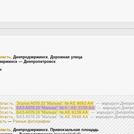
ласть
,
Днепродзержинск
,
Дорожная улица
зержинск — Днепропетровск
ик
бласть
,
Эталон А079.33 "Мальва"
№
AE 9062 AA
—
маршрут Днепрод
бласть
,
БАЗ-А079.23 "Мальва"
№
4 · AE 2238 AA
—
маршрут Днепро
бласть
,
БАЗ-А079.24 "Мальва"
№
AE 6139 AA
—
маршрут Днепродзе
бласть
, БАЗ-А079.24 "Мальва"
№
AE 5948 AA
—
маршрут Днепродзер
асть
—
Разные фотографии
ласть
,
Днепродзержинск
,
Привокзальная площадь