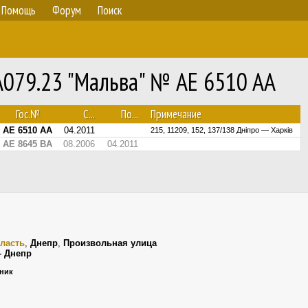
Помощь
Форум
Поиск
А079.23 "Мальва" № AE 6510 AA
Гос.№
С...
По...
Примечание
AE 6510 AA
04.2011
215, 11209, 152, 137/138 Дніпро — Харків
AE 8645 BA
08.2006
04.2011
ласть
,
Днепр
,
Произвольная улица
— Днепр
ьник