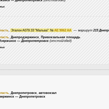
ржинск — Днепропетровск
(отстой/обед)
енье
ласть
,
Эталон А079.33 "Мальва"
№
AE 9062 AA
—
маршрут
215 Днеп
ласть
,
Днепродзержинск
,
Привокзальная площадь
дзержинск — Днепропетровск
(отстой/обед)
енье
ласть
,
Днепропетровск
,
автовокзал
зержинск — Днепропетровск