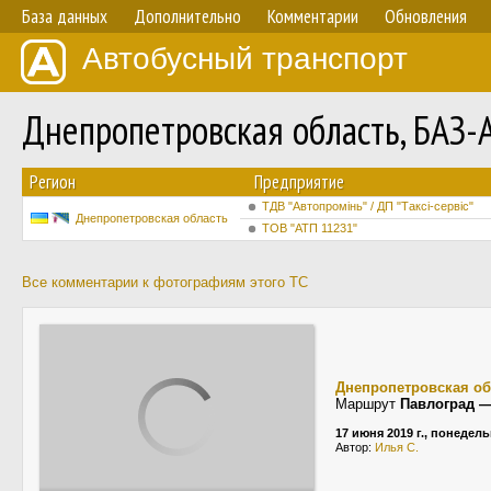
База данных
Дополнительно
Комментарии
Обновления
Автобусный транспорт
Днепропетровская область, БАЗ-
Регион
Предприятие
ТДВ "Автопромінь" / ДП "Таксі-сервіс"
Днепропетровская область
ТОВ "АТП 11231"
Все комментарии к фотографиям этого ТС
Днепропетровская об
Маршрут
Павлоград 
17 июня 2019 г., понедел
Автор:
Илья С.