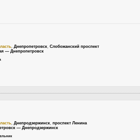
ласть
,
Днепропетровск
,
Слобожанский проспект
ая — Днепропетровск
а
ласть
,
Днепродзержинск
,
проспект Ленина
етровск — Днепродзержинск
дельник