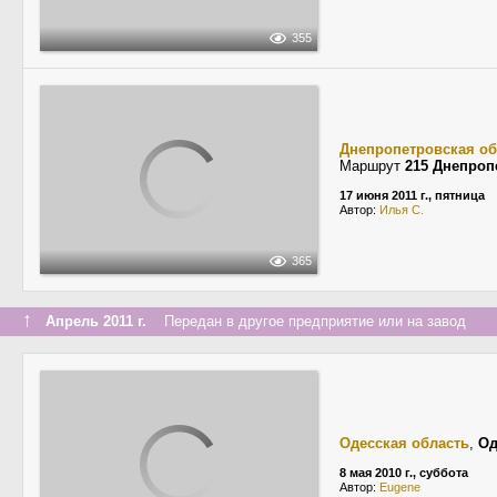
355
Днепропетровская об
Маршрут
215 Днепроп
17 июня 2011 г., пятница
Автор:
Илья С.
365
↑
Апрель 2011 г.
Передан в другое предприятие или на завод
Одесская область
,
Од
8 мая 2010 г., суббота
Автор:
Eugene