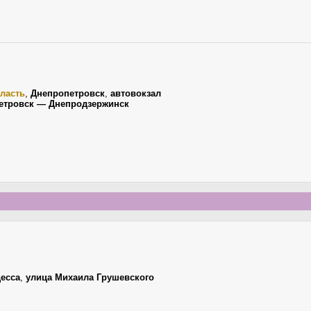
ласть
,
Днепропетровск
,
автовокзал
етровск — Днепродзержинск
есса
,
улица Михаила Грушевского