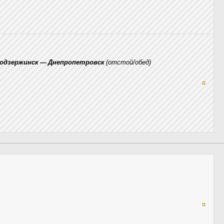
родзержинск — Днепропетровск
(отстой/обед)
¤
¤