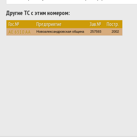
Другие ТС с этим номером:
Гос.№
Предприятие
Зав.№
Постр.
AE 6510 AA
Новоалександровская община
257593
2002