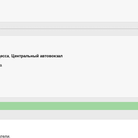
есса
,
Центральный автовокзал
а
атели.