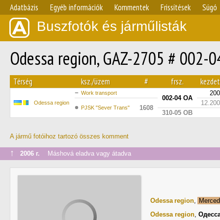
Adatbázis
Egyéb információk
Kommentek
Frissítések
Súgó
Buszfotók és járműlisták
Odessa region, GAZ-2705 # 002-0
Térség
ksz./üzem
#
frsz.
kezde
200
Work transport
002-04 ОА
12.20
Odessa region
1608
PJSK "Sever Trans"
310-05 ОВ
A jármű fotóihoz tartozó összes komment
↑
2006 г.
Máshová eladva vagy átadva
Odessa region
,
Merced
Odessa region
,
Одесс