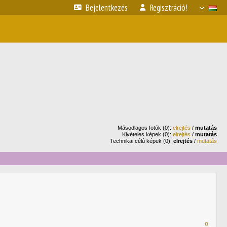
Bejelentkezés
Regisztráció!
Másodlagos fotók (0):
elrejtés
/
mutatás
Kivételes képek (0):
elrejtés
/
mutatás
Technikai célú képek (0):
elrejtés
/
mutatás
¤