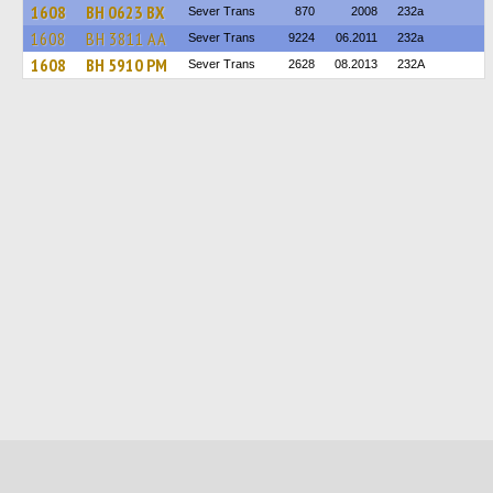
1608
BH 0623 BX
Sever Trans
870
2008
232а
1608
BH 3811 AA
Sever Trans
9224
06.2011
232а
1608
BH 5910 PM
Sever Trans
2628
08.2013
232А