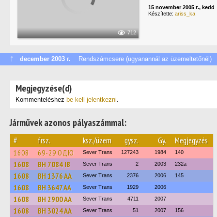
15 november 2005 г., kedd
Készítette:
ariss_ka
712
↑
december 2003 г.
Rendszámcsere (ugyanannál az üzemeltetőnél)
Megjegyzése(d)
Kommenteléshez
be kell jelentkezni
.
Járművek azonos pályaszámmal:
#
frsz.
ksz./üzem
gysz.
Gy.
Megjegyzés
1608
69-29 ОДЮ
Sever Trans
127243
1984
140
1608
BH 7084 IB
Sever Trans
2
2003
232а
1608
BH 1376 AA
Sever Trans
2376
2006
145
1608
BH 3647 AA
Sever Trans
1929
2006
1608
BH 2900 AA
Sever Trans
4711
2007
1608
BH 3024 AA
Sever Trans
51
2007
156