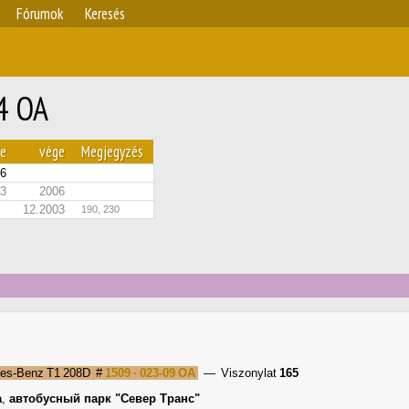
Fórumok
Keresés
4 ОА
te
vége
Megjegyzés
6
03
2006
12.2003
190, 230
es-Benz T1 208D
#
1509 · 023-09 ОА
— Viszonylat
165
а
,
автобусный парк "Север Транс"