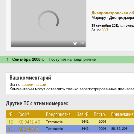
Днепропетровская об
Маршрут
Днепродзер
19 сентября 2011 г., поне
Автор:
VV1
338
↑
Сентябрь 2008 г.
Поступил на предприятие
Ваш комментарий
Вы не
вошли на сайт
.
Комментарии могут оставлять только зарегистрированные пользов
Другие ТС с этим номером:
№
Гос.№
Предприятие
Зав.№
Постр.
Примечание
12
KE 0451 AO
Технополіс
3441
2004
12
AE 2485 AB
Технополіс
3441
2004
88, 62, 205