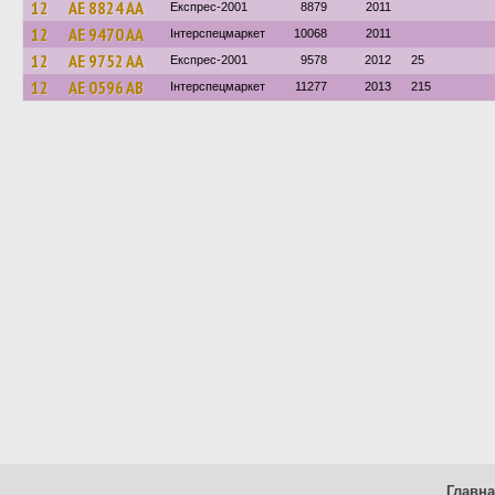
12
AE 8824 AA
Експрес-2001
8879
2011
12
AE 9470 AA
Інтерспецмаркет
10068
2011
12
AE 9752 AA
Експрес-2001
9578
2012
25
12
AE 0596 AB
Інтерспецмаркет
11277
2013
215
Главн