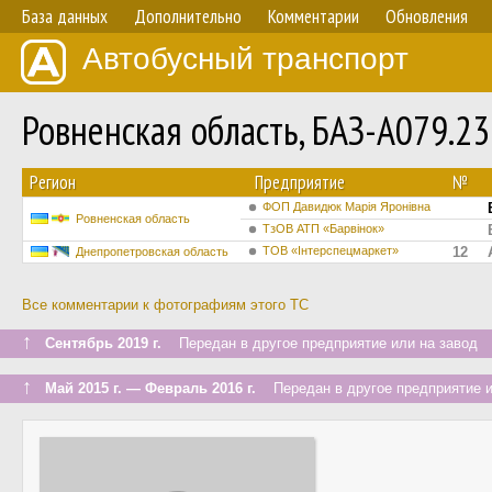
База данных
Дополнительно
Комментарии
Обновления
Автобусный транспорт
Ровненская область, БАЗ-А079.2
Регион
Предприятие
№
ФОП Давидюк Марія Яронівна
Ровненская область
ТзОВ АТП «Барвінок»
ТОВ «Інтерспецмаркет»
12
Днепропетровская область
Все комментарии к фотографиям этого ТС
↑
Сентябрь 2019 г.
Передан в другое предприятие или на завод
↑
Май 2015 г. — Февраль 2016 г.
Передан в другое предприятие и