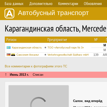
База данных
Дополнительно
Комментарии
Обновления
Автобусный транспорт
Карагандинская область, Merced
Регион
Предприятие
№
M 
Карагандинская область
TOO «Автобусный парк № 3»
M 
139
AR
Саксония-Анхальт
Verkehrsgesellschaft Südharz mbH
Все комментарии к фотографиям этого ТС
↑
Июнь 2013 г.
Списан
Салон
,
вид вперёд