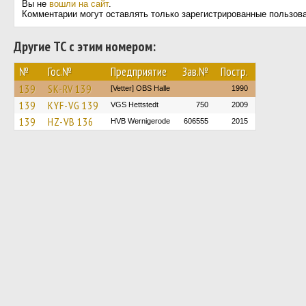
Вы не
вошли на сайт
.
Комментарии могут оставлять только зарегистрированные пользов
Другие ТС с этим номером:
№
Гос.№
Предприятие
Зав.№
Постр.
139
SK-RV 139
[Vetter] OBS Halle
1990
139
KYF-VG 139
VGS Hettstedt
750
2009
139
HZ-VB 136
HVB Wernigerode
606555
2015