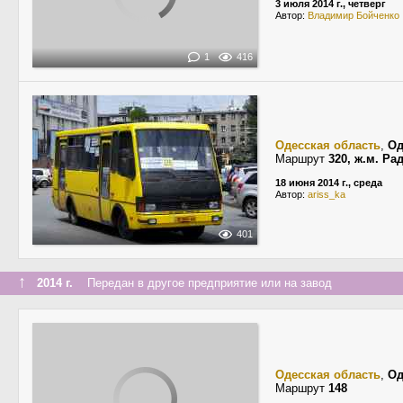
3 июля 2014 г., четверг
Автор:
Владимир Бойченко
1
416
Одесская область
,
Од
Маршрут
320, ж.м. Р
18 июня 2014 г., среда
Автор:
ariss_ka
401
↑
2014 г.
Передан в другое предприятие или на завод
Одесская область
,
Од
Маршрут
148