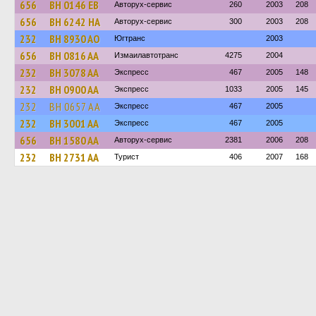
656
BH 0146 EB
Авторух-сервис
260
2003
208
656
BH 6242 HA
Авторух-сервис
300
2003
208
232
BH 8930 AO
Югтранс
2003
656
BH 0816 AA
Измаилавтотранс
4275
2004
232
BH 3078 AA
Экспресс
467
2005
148
232
BH 0900 AA
Экспресс
1033
2005
145
232
BH 0657 AA
Экспресс
467
2005
232
BH 3001 AA
Экспресс
467
2005
656
BH 1580 AA
Авторух-сервис
2381
2006
208
232
BH 2731 AA
Турист
406
2007
168