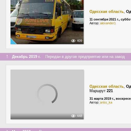
Одесская область
,
Од
11 сентября 2021 г., суббо
Автор:
alexander1
409
↑
Декабрь 2019 г.
Передан в другое предприятие или на завод
Одесская область
,
Од
Маршрут
221
31 марта 2019 г., воскрес
Автор:
ariss_ka
448