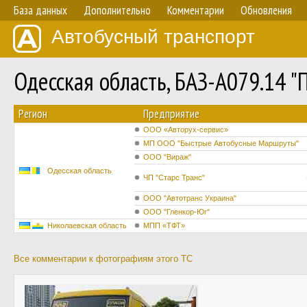
База данных
Дополнительно
Комментарии
Обновления
Автобусный транспорт
Одесская область, БАЗ-А079.14 
Регион
Предприятие
ООО «Авторух-сервис»
МП ООО "Быстрые Автобусные Маршруты"
ООО "Вираж"
Одесская область
ЧП "Старс Транс"
ООО "Автотранс Украина"
ООО "Гленкор-Юг"
Николаевская область
МПП «ТФТ»
Все комментарии к фотографиям этого ТС