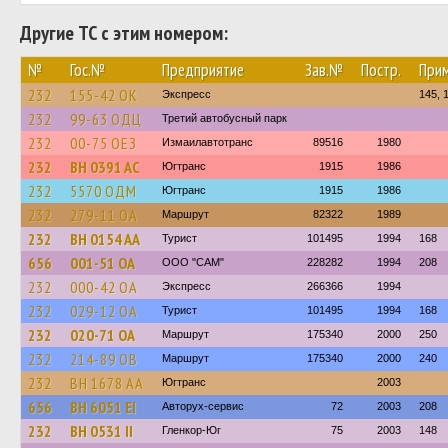
Другие ТС с этим номером:
№
Гос.№
Предприятие
Зав.№
Постр.
При
232
155-42 ОК
Экспресс
145, 
232
99-63 ОДЦ
Третий автобусный парк
232
00-75 ОЕЗ
Измаилавтотранс
89516
1980
232
BH 0391 AC
Югтранс
1915
1986
232
5570 ОДМ
Югтранс
1915
1986
232
279-11 ОА
Маршрут
82322
1989
232
BH 0154 AA
Турист
101495
1994
168
656
001-51 ОА
ООО "САМ"
228282
1994
208
232
000-42 ОА
Экспресс
266366
1994
232
029-12 ОА
Турист
101495
1994
168
232
020-71 ОА
Маршрут
175340
2000
250
232
214-89 ОВ
Маршрут
175340
2000
240
232
BH 1678 AA
Югтранс
2003
656
BH 6051 EI
Авторух-сервис
72
2003
208
232
BH 0531 II
Гленкор-Юг
75
2003
148