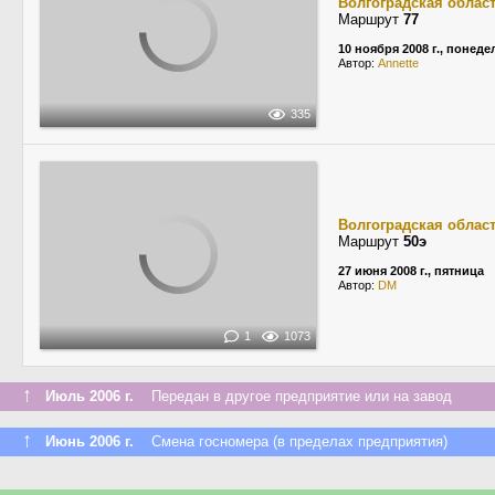
Волгоградская облас
Маршрут
77
10 ноября 2008 г., понед
Автор:
Annette
335
Волгоградская облас
Маршрут
50э
27 июня 2008 г., пятница
Автор:
DM
1
1073
↑
Июль 2006 г.
Передан в другое предприятие или на завод
↑
Июнь 2006 г.
Смена госномера (в пределах предприятия)