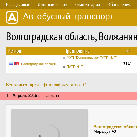
База данных
Дополнительно
Комментарии
Обновления
Автобусный транспорт
Волгоградская область, Волжан
Регион
Предприятие
№
МУП "Волгоградское ПАТП № 7"
7141
Волгоградская область
ПАТП № 7
Все комментарии к фотографиям этого ТС
↑
Апрель 2016 г.
Списан
Волгоградская облас
Маршрут
49